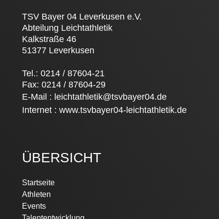
TSV Bayer 04 Leverkusen e.V.
Abteilung Leichtathletik
Kalkstraße 46
51377 Leverkusen
Tel.: 0214 / 87604-21
Fax: 0214 / 87604-29
E-Mail :
leichtathletik@tsvbayer04.de
Internet :
www.tsvbayer04-leichtathletik.de
ÜBERSICHT
Navigation
Startseite
überspringen
Athleten
Events
Talententwicklung