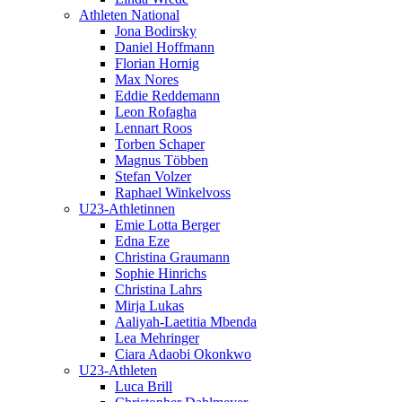
Athleten National
Jona Bodirsky
Daniel Hoffmann
Florian Hornig
Max Nores
Eddie Reddemann
Leon Rofagha
Lennart Roos
Torben Schaper
Magnus Többen
Stefan Volzer
Raphael Winkelvoss
U23-Athletinnen
Emie Lotta Berger
Edna Eze
Christina Graumann
Sophie Hinrichs
Christina Lahrs
Mirja Lukas
Aaliyah-Laetitia Mbenda
Lea Mehringer
Ciara Adaobi Okonkwo
U23-Athleten
Luca Brill