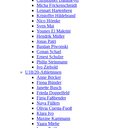
Christopher Dahlmeyer
Micha Frickenschmidt
Lennart Hartenberg
Kristoffer Hildebrand
Nico Hörnke
Sven Mai
Younes El Makrini
Hendrik Müller
Jonas Patri
Bastian Piwonski
Conan Scharl
Ernest Schulze
Philip Steinmann
Ivo Ziebold
U18/20-Athletinnen
Anne Böcker
Fiona Bünder
Janette Busch
Frieda Doppelfeld
Finja Faßbender
Naya Füllers
Olivia Cuesta-Fuoß
Klara Ivo
Maxine Kammann
Yaara Miehe