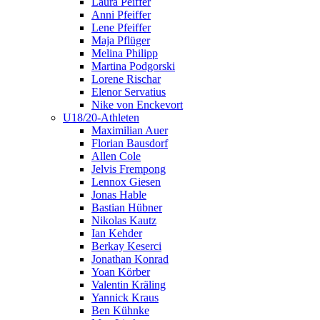
Laura Peiffer
Anni Pfeiffer
Lene Pfeiffer
Maja Pflüger
Melina Philipp
Martina Podgorski
Lorene Rischar
Elenor Servatius
Nike von Enckevort
U18/20-Athleten
Maximilian Auer
Florian Bausdorf
Allen Cole
Jelvis Frempong
Lennox Giesen
Jonas Hable
Bastian Hübner
Nikolas Kautz
Ian Kehder
Berkay Keserci
Jonathan Konrad
Yoan Körber
Valentin Kräling
Yannick Kraus
Ben Kühnke