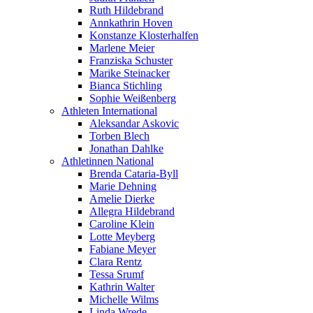
Ruth Hildebrand
Annkathrin Hoven
Konstanze Klosterhalfen
Marlene Meier
Franziska Schuster
Marike Steinacker
Bianca Stichling
Sophie Weißenberg
Athleten International
Aleksandar Askovic
Torben Blech
Jonathan Dahlke
Athletinnen National
Brenda Cataria-Byll
Marie Dehning
Amelie Dierke
Allegra Hildebrand
Caroline Klein
Lotte Meyberg
Fabiane Meyer
Clara Rentz
Tessa Srumf
Kathrin Walter
Michelle Wilms
Linda Wrede