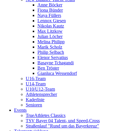
Anne Böcker
Fiona Bünder
Naya Füllers
Lennox Giesen
Nikolas Kautz
Max Litzkow
Julian Löcher
Melina Philipp
Marik Scholz
Philip Selbach
Elenor Servatius
Basayne Tchagandi
Ben Tröster
Gianluca Wessendorf
U16-Team
U14-Team
U10/U12-Team
Athletensprecher
Kaderliste
Senioren
Events
TrueAthletes Classics
TSV Bayer 04 Talent- und Speed-Cross
Straßenlauf "Rund um das Bayerkreuz"