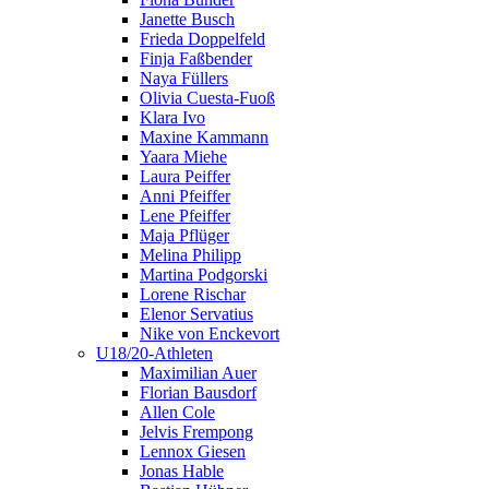
Janette Busch
Frieda Doppelfeld
Finja Faßbender
Naya Füllers
Olivia Cuesta-Fuoß
Klara Ivo
Maxine Kammann
Yaara Miehe
Laura Peiffer
Anni Pfeiffer
Lene Pfeiffer
Maja Pflüger
Melina Philipp
Martina Podgorski
Lorene Rischar
Elenor Servatius
Nike von Enckevort
U18/20-Athleten
Maximilian Auer
Florian Bausdorf
Allen Cole
Jelvis Frempong
Lennox Giesen
Jonas Hable