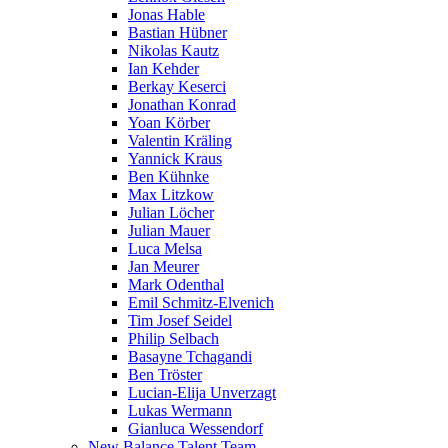
Jonas Hable
Bastian Hübner
Nikolas Kautz
Ian Kehder
Berkay Keserci
Jonathan Konrad
Yoan Körber
Valentin Kräling
Yannick Kraus
Ben Kühnke
Max Litzkow
Julian Löcher
Julian Mauer
Luca Melsa
Jan Meurer
Mark Odenthal
Emil Schmitz-Elvenich
Tim Josef Seidel
Philip Selbach
Basayne Tchagandi
Ben Tröster
Lucian-Elija Unverzagt
Lukas Wermann
Gianluca Wessendorf
New Balance Talent Team