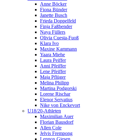
Anne Böcker
Fiona Bünder
Janette Busch
Frieda Doppelfeld
Finja Faßbender
Naya Füllers
Olivia Cuesta-Fuoß
Klara Ivo
Maxine Kammann
Yaara Miehe
Laura Peiffer
Anni Pfeiffer
Lene Pfeiffer
Maja Pflüger
Melina Philipp
Martina Podgorski
Lorene Rischar
Elenor Servatius
Nike von Enckevort
U18/20-Athleten
Maximilian Auer
Florian Bausdorf
Allen Cole
Jelvis Frempong
Lennox Giesen