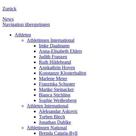
Zurück
News
Navigation überspringen
Athleten
Athletinnen International
Imke Daalmann
Anna-Elisabeth Ehlers
Judith Franzen
Ruth Hildebrand
Annkathrin Hoven
Konstanze Klosterhalfen
Marlene Meier
Franziska Schuster
Marike Steinacker
Bianca Stichling
Sophie Weißenberg
Athleten International
Aleksandar Askovic
Torben Blech
Jonathan Dahlke
Athletinnen National
Brenda Cataria-Byll