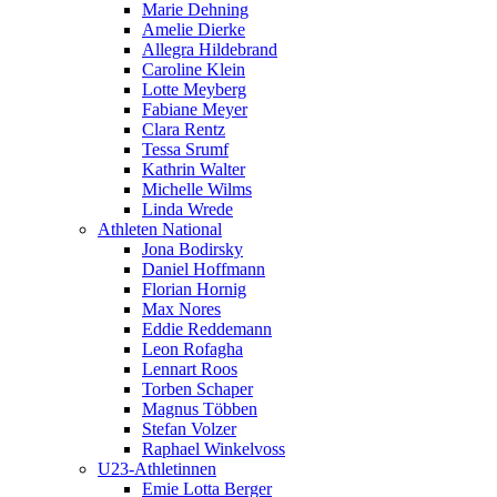
Marie Dehning
Amelie Dierke
Allegra Hildebrand
Caroline Klein
Lotte Meyberg
Fabiane Meyer
Clara Rentz
Tessa Srumf
Kathrin Walter
Michelle Wilms
Linda Wrede
Athleten National
Jona Bodirsky
Daniel Hoffmann
Florian Hornig
Max Nores
Eddie Reddemann
Leon Rofagha
Lennart Roos
Torben Schaper
Magnus Többen
Stefan Volzer
Raphael Winkelvoss
U23-Athletinnen
Emie Lotta Berger