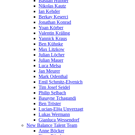
Bastian Hübner
Nikolas Kautz
Ian Kehder
Berkay Keserci
Jonathan Konrad
Yoan Körber
Valentin Kräling
Yannick Kraus
Ben Kühnke
Max Litzkow
Julian Löcher
Julian Mauer
Luca Melsa
Jan Meurer
Mark Odenthal
Emil Schmitz-Elvenich
Tim Josef Seidel
Philip Selbach
Basayne Tchagandi
Ben Tröster
Lucian-Elija Unverzagt
Lukas Wermann
Gianluca Wessendorf
New Balance Talent Team
Anne Böcker