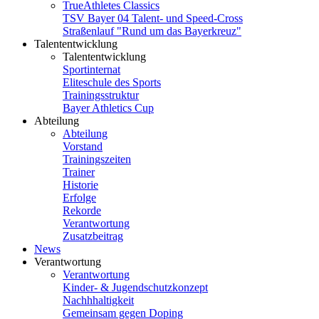
TrueAthletes Classics
TSV Bayer 04 Talent- und Speed-Cross
Straßenlauf "Rund um das Bayerkreuz"
Talententwicklung
Talententwicklung
Sportinternat
Eliteschule des Sports
Trainingsstruktur
Bayer Athletics Cup
Abteilung
Abteilung
Vorstand
Trainingszeiten
Trainer
Historie
Erfolge
Rekorde
Verantwortung
Zusatzbeitrag
News
Verantwortung
Verantwortung
Kinder- & Jugendschutzkonzept
Nachhhaltigkeit
Gemeinsam gegen Doping