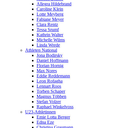
Allegra Hildebrand
Caroline Klein
Lotte Meyberg
Fabiane Meyer
Clara Rentz
Tessa Srumf
Kathrin Walter
Michelle Wilms
Linda Wrede
Athleten National
Jona Bodirsky
Daniel Hoffmann
Florian Hornig
Max Nores
Eddie Reddemann
Leon Rofagha
Lennart Roos
Torben Schaper
Magnus Többen
Stefan Volzer
Raphael Winkelvoss
U23-Athletinnen
Emie Lotta Berger
Edna Eze
Christina Graumann