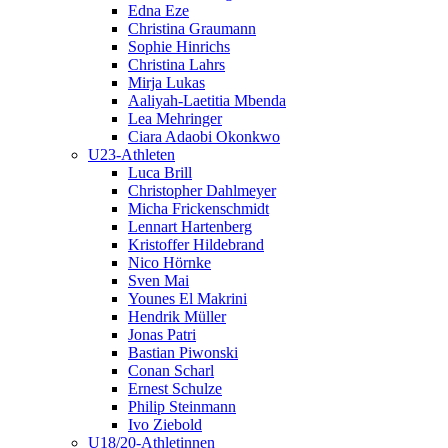
Edna Eze
Christina Graumann
Sophie Hinrichs
Christina Lahrs
Mirja Lukas
Aaliyah-Laetitia Mbenda
Lea Mehringer
Ciara Adaobi Okonkwo
U23-Athleten
Luca Brill
Christopher Dahlmeyer
Micha Frickenschmidt
Lennart Hartenberg
Kristoffer Hildebrand
Nico Hörnke
Sven Mai
Younes El Makrini
Hendrik Müller
Jonas Patri
Bastian Piwonski
Conan Scharl
Ernest Schulze
Philip Steinmann
Ivo Ziebold
U18/20-Athletinnen