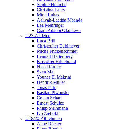
Sophie Hinrichs
Christina Lahrs
Mirja Lukas
Aaliyah-Laetitia Mbenda
Lea Mehringer
Ciara Adaobi Okonkwo
U23-Athleten
Luca Brill
Christopher Dahlmeyer
Micha Frickenschmidt
Lennart Hartenberg
Kristoffer Hildebrand
Nico Hörnke
Sven Mai
Younes El Makrini
Hendrik Müller
Jonas Patri
Bastian Piwonski
Conan Scharl
Ernest Schulze
Philip Steinmann
Ivo Ziebold
U18/20-Athletinnen
Anne Böcker
Fiona Bünder