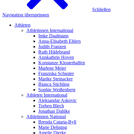
Schließen
Navigation überspringen
Athleten
Athletinnen International
Imke Daalmann
Anna-Elisabeth Ehlers
Judith Franzen
Ruth Hildebrand
Annkathrin Hoven
Konstanze Klosterhalfen
Marlene Meier
Franziska Schuster
Marike Steinacker
Bianca Stichling
Sophie Weißenberg
Athleten International
Aleksandar Askovic
Torben Blech
Jonathan Dahlke
Athletinnen National
Brenda Cataria-Byll
Marie Dehning
Amelie Dierke