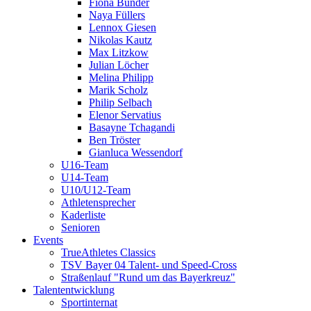
Fiona Bünder
Naya Füllers
Lennox Giesen
Nikolas Kautz
Max Litzkow
Julian Löcher
Melina Philipp
Marik Scholz
Philip Selbach
Elenor Servatius
Basayne Tchagandi
Ben Tröster
Gianluca Wessendorf
U16-Team
U14-Team
U10/U12-Team
Athletensprecher
Kaderliste
Senioren
Events
TrueAthletes Classics
TSV Bayer 04 Talent- und Speed-Cross
Straßenlauf "Rund um das Bayerkreuz"
Talententwicklung
Sportinternat