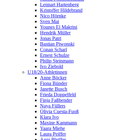
Lennart Hartenberg
Kristoffer Hildebrand
Nico Hörnke
Sven Mai
Younes El Makrini
Hendrik Müller
Jonas Patri
Bastian Piwonski
Conan Scharl
Ernest Schulze
Philip Steinmann
Ivo Ziebold
U18/20-Athletinnen
Anne Böcker
Fiona Bünder
Janette Busch
Frieda Doppelfeld
Finja Faßbender
Naya Füllers
Olivia Cuesta-Fuoß
Klara Ivo
Maxine Kammann
Yaara Miehe
Laura Peiffer
Anni Pfeiffer