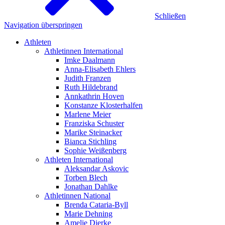
Schließen
Navigation überspringen
Athleten
Athletinnen International
Imke Daalmann
Anna-Elisabeth Ehlers
Judith Franzen
Ruth Hildebrand
Annkathrin Hoven
Konstanze Klosterhalfen
Marlene Meier
Franziska Schuster
Marike Steinacker
Bianca Stichling
Sophie Weißenberg
Athleten International
Aleksandar Askovic
Torben Blech
Jonathan Dahlke
Athletinnen National
Brenda Cataria-Byll
Marie Dehning
Amelie Dierke