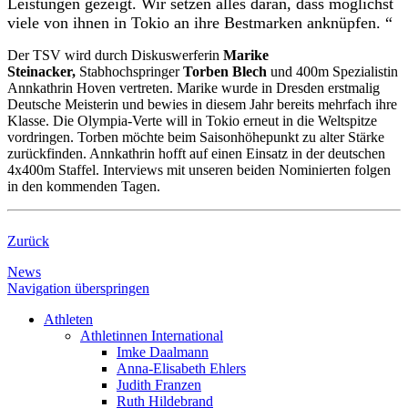
Leistungen gezeigt. Wir setzen alles daran, dass möglichst
viele von ihnen in Tokio an ihre Bestmarken anknüpfen. “
Der TSV wird durch Diskuswerferin
Marike
Steinacker,
Stabhochspringer
Torben Blech
und 400m Spezialistin
Annkathrin Hoven vertreten. Marike wurde in Dresden erstmalig
Deutsche Meisterin und bewies in diesem Jahr bereits mehrfach ihre
Klasse. Die Olympia-Verte will in Tokio erneut in die Weltspitze
vordringen. Torben möchte beim Saisonhöhepunkt zu alter Stärke
zurückfinden. Annkathrin hofft auf einen Einsatz in der deutschen
4x400m Staffel. Interviews mit unseren beiden Nominierten folgen
in den kommenden Tagen.
Zurück
News
Navigation überspringen
Athleten
Athletinnen International
Imke Daalmann
Anna-Elisabeth Ehlers
Judith Franzen
Ruth Hildebrand