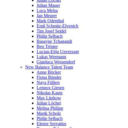
Julian Löcher
Julian Mauer
Luca Melsa
Jan Meurer
Mark Odenthal
Emil Schmitz-Elvenich
Tim Josef Seidel
Philip Selbach
Basayne Tchagandi
Ben Tröster
Lucian-Elija Unverzagt
Lukas Wermann
Gianluca Wessendorf
New Balance Talent Team
Anne Böcker
Fiona Bünder
Naya Füllers
Lennox Giesen
Nikolas Kautz
Max Litzkow
Julian Löcher
Melina Philipp
Marik Scholz
Philip Selbach
Elenor Servatius