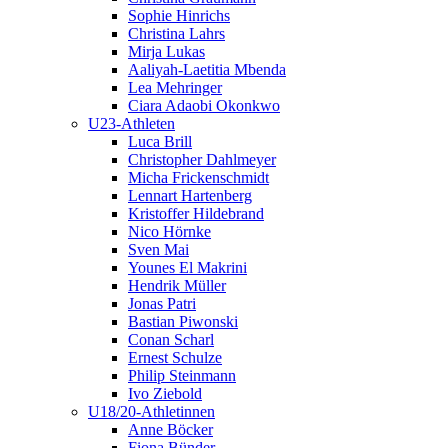
Sophie Hinrichs
Christina Lahrs
Mirja Lukas
Aaliyah-Laetitia Mbenda
Lea Mehringer
Ciara Adaobi Okonkwo
U23-Athleten
Luca Brill
Christopher Dahlmeyer
Micha Frickenschmidt
Lennart Hartenberg
Kristoffer Hildebrand
Nico Hörnke
Sven Mai
Younes El Makrini
Hendrik Müller
Jonas Patri
Bastian Piwonski
Conan Scharl
Ernest Schulze
Philip Steinmann
Ivo Ziebold
U18/20-Athletinnen
Anne Böcker
Fiona Bünder