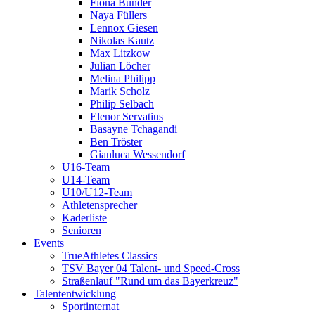
Fiona Bünder
Naya Füllers
Lennox Giesen
Nikolas Kautz
Max Litzkow
Julian Löcher
Melina Philipp
Marik Scholz
Philip Selbach
Elenor Servatius
Basayne Tchagandi
Ben Tröster
Gianluca Wessendorf
U16-Team
U14-Team
U10/U12-Team
Athletensprecher
Kaderliste
Senioren
Events
TrueAthletes Classics
TSV Bayer 04 Talent- und Speed-Cross
Straßenlauf "Rund um das Bayerkreuz"
Talententwicklung
Sportinternat