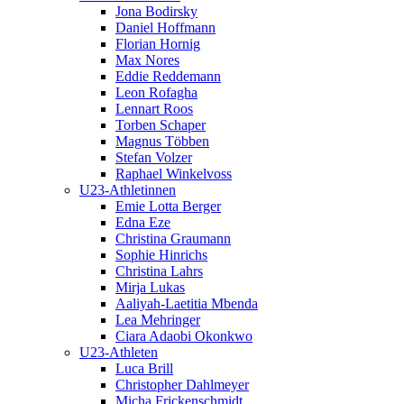
Jona Bodirsky
Daniel Hoffmann
Florian Hornig
Max Nores
Eddie Reddemann
Leon Rofagha
Lennart Roos
Torben Schaper
Magnus Többen
Stefan Volzer
Raphael Winkelvoss
U23-Athletinnen
Emie Lotta Berger
Edna Eze
Christina Graumann
Sophie Hinrichs
Christina Lahrs
Mirja Lukas
Aaliyah-Laetitia Mbenda
Lea Mehringer
Ciara Adaobi Okonkwo
U23-Athleten
Luca Brill
Christopher Dahlmeyer
Micha Frickenschmidt