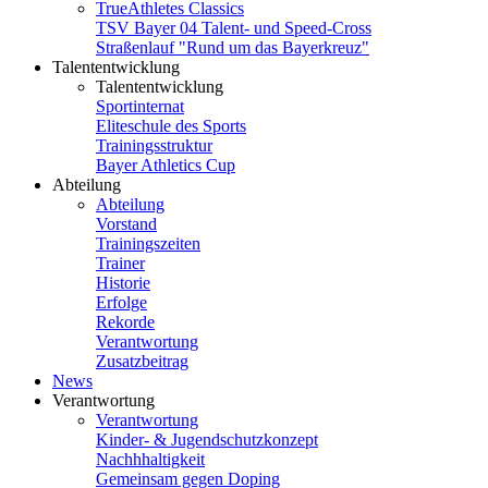
TrueAthletes Classics
TSV Bayer 04 Talent- und Speed-Cross
Straßenlauf "Rund um das Bayerkreuz"
Talententwicklung
Talententwicklung
Sportinternat
Eliteschule des Sports
Trainingsstruktur
Bayer Athletics Cup
Abteilung
Abteilung
Vorstand
Trainingszeiten
Trainer
Historie
Erfolge
Rekorde
Verantwortung
Zusatzbeitrag
News
Verantwortung
Verantwortung
Kinder- & Jugendschutzkonzept
Nachhhaltigkeit
Gemeinsam gegen Doping