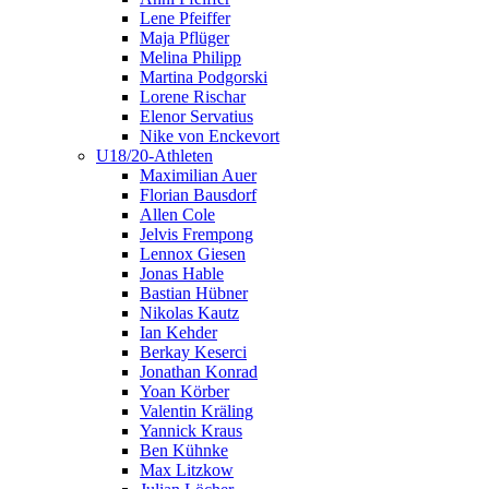
Lene Pfeiffer
Maja Pflüger
Melina Philipp
Martina Podgorski
Lorene Rischar
Elenor Servatius
Nike von Enckevort
U18/20-Athleten
Maximilian Auer
Florian Bausdorf
Allen Cole
Jelvis Frempong
Lennox Giesen
Jonas Hable
Bastian Hübner
Nikolas Kautz
Ian Kehder
Berkay Keserci
Jonathan Konrad
Yoan Körber
Valentin Kräling
Yannick Kraus
Ben Kühnke
Max Litzkow