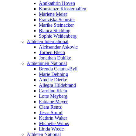
Annkathrin Hoven
Konstanze Klosterhalfen
Marlene Meier
Franziska Schuster
Marike Steinacker
Bianca Stichling
Sophie Weißenberg
Athleten International
Aleksandar Askovic
Torben Blech
Jonathan Dahlke
Athletinnen National
Brenda Cataria-Byll
Marie Dehning
Amelie Dierke
Allegra Hildebrand
Caroline Klein
Lotte Meyberg
Fabiane Meyer
Clara Rentz
Tessa Srumf
Kathrin Walter
Michelle Wilms
Linda Wrede
Athleten National