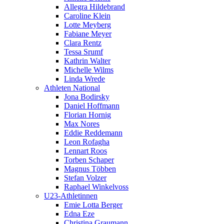
Allegra Hildebrand
Caroline Klein
Lotte Meyberg
Fabiane Meyer
Clara Rentz
Tessa Srumf
Kathrin Walter
Michelle Wilms
Linda Wrede
Athleten National
Jona Bodirsky
Daniel Hoffmann
Florian Hornig
Max Nores
Eddie Reddemann
Leon Rofagha
Lennart Roos
Torben Schaper
Magnus Többen
Stefan Volzer
Raphael Winkelvoss
U23-Athletinnen
Emie Lotta Berger
Edna Eze
Christina Graumann