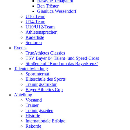
Basayne Tchagandi
Ben Tröster
Gianluca Wessendorf
U16-Team
U14-Team
U10/U12-Team
Athletensprecher
Kaderliste
Senioren
Events
TrueAthletes Classics
TSV Bayer 04 Talent- und Speed-Cross
Straßenlauf "Rund um das Bayerkreuz"
Talententwicklung
Sportinternat
Eliteschule des Sports
Trainingsstruktur
Bayer Athletics Cup
Abteilung
Vorstand
Trainer
Trainingszeiten
Historie
Internationale Erfolge
Rekorde