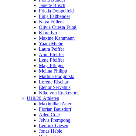
Janette Busch
Frieda Doppelfeld
Finja Faßbender
Naya Füllers
Olivia Cuesta-Fuoß
Klara Ivo
Maxine Kammann
Yaara Miehe
Laura Peiffer
Anni Pfeiffer
Lene Pfeiffer
Maja Pflüger
Melina Philipp
Martina Podgorski
Lorene Rischar
Elenor Servatius
Nike von Enckevort
U18/20-Athleten
Maximilian Auer
Florian Bausdorf
Allen Cole
Jelvis Frempong
Lennox Giesen
Jonas Hable