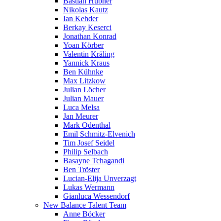
Bastian Hübner
Nikolas Kautz
Ian Kehder
Berkay Keserci
Jonathan Konrad
Yoan Körber
Valentin Kräling
Yannick Kraus
Ben Kühnke
Max Litzkow
Julian Löcher
Julian Mauer
Luca Melsa
Jan Meurer
Mark Odenthal
Emil Schmitz-Elvenich
Tim Josef Seidel
Philip Selbach
Basayne Tchagandi
Ben Tröster
Lucian-Elija Unverzagt
Lukas Wermann
Gianluca Wessendorf
New Balance Talent Team
Anne Böcker