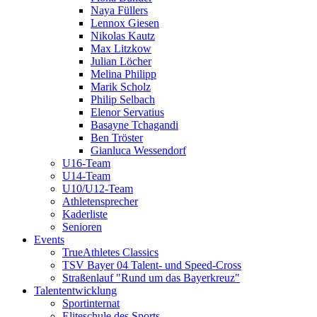
Naya Füllers
Lennox Giesen
Nikolas Kautz
Max Litzkow
Julian Löcher
Melina Philipp
Marik Scholz
Philip Selbach
Elenor Servatius
Basayne Tchagandi
Ben Tröster
Gianluca Wessendorf
U16-Team
U14-Team
U10/U12-Team
Athletensprecher
Kaderliste
Senioren
Events
TrueAthletes Classics
TSV Bayer 04 Talent- und Speed-Cross
Straßenlauf "Rund um das Bayerkreuz"
Talententwicklung
Sportinternat
Eliteschule des Sports