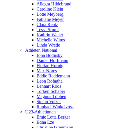
Allegra Hildebrand
Caroline Klein
Lotte Meyberg
Fabiane Meyer
Clara Rentz
Tessa Srumf
Kathrin Walter
Michelle Wilms
Linda Wrede
Athleten National
Jona Bodirsky
Daniel Hoffmann
Florian Hornig
Max Nores
Eddie Reddemann
Leon Rofagha
Lennart Roos
Torben Schaper
Magnus Többen
Stefan Volzer
Raphael Winkelvoss
U23-Athletinnen
Emie Lotta Berger
Edna Eze
Christina Graumann