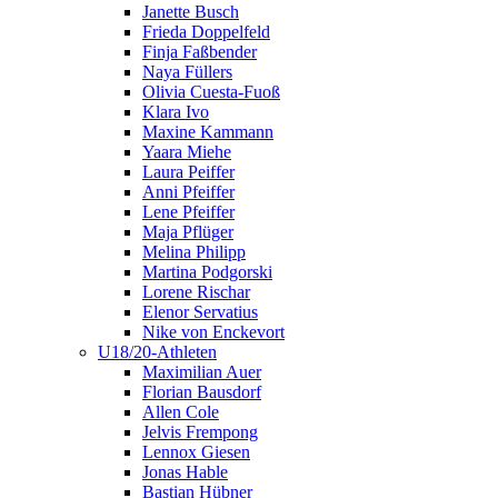
Janette Busch
Frieda Doppelfeld
Finja Faßbender
Naya Füllers
Olivia Cuesta-Fuoß
Klara Ivo
Maxine Kammann
Yaara Miehe
Laura Peiffer
Anni Pfeiffer
Lene Pfeiffer
Maja Pflüger
Melina Philipp
Martina Podgorski
Lorene Rischar
Elenor Servatius
Nike von Enckevort
U18/20-Athleten
Maximilian Auer
Florian Bausdorf
Allen Cole
Jelvis Frempong
Lennox Giesen
Jonas Hable
Bastian Hübner