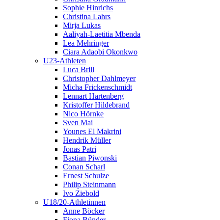
Sophie Hinrichs
Christina Lahrs
Mirja Lukas
Aaliyah-Laetitia Mbenda
Lea Mehringer
Ciara Adaobi Okonkwo
U23-Athleten
Luca Brill
Christopher Dahlmeyer
Micha Frickenschmidt
Lennart Hartenberg
Kristoffer Hildebrand
Nico Hörnke
Sven Mai
Younes El Makrini
Hendrik Müller
Jonas Patri
Bastian Piwonski
Conan Scharl
Ernest Schulze
Philip Steinmann
Ivo Ziebold
U18/20-Athletinnen
Anne Böcker
Fiona Bünder