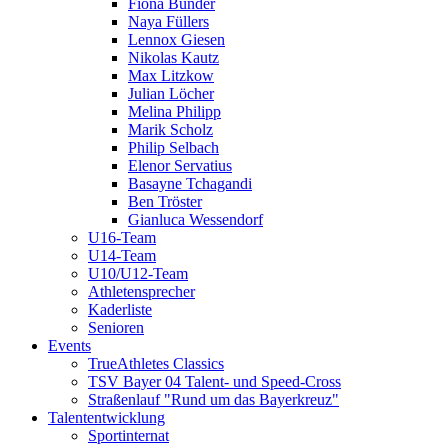
Fiona Bünder
Naya Füllers
Lennox Giesen
Nikolas Kautz
Max Litzkow
Julian Löcher
Melina Philipp
Marik Scholz
Philip Selbach
Elenor Servatius
Basayne Tchagandi
Ben Tröster
Gianluca Wessendorf
U16-Team
U14-Team
U10/U12-Team
Athletensprecher
Kaderliste
Senioren
Events
TrueAthletes Classics
TSV Bayer 04 Talent- und Speed-Cross
Straßenlauf "Rund um das Bayerkreuz"
Talententwicklung
Sportinternat