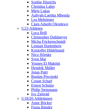
Sophie Hinrichs
Christina Lahrs
Mirja Lukas
Aaliyah-Laetitia Mbenda
Lea Mehringer
Ciara Adaobi Okonkwo
U23-Athleten
Luca Brill
Christopher Dahlmeyer
Micha Frickenschmidt
Lennart Hartenberg
Kristoffer Hildebrand
Nico Hörnke
Sven Mai
Younes El Makrini
Hendrik Müller
Jonas Patri
Bastian Piwonski
Conan Scharl
Ernest Schulze
Philip Steinmann
Ivo Ziebold
U18/20-Athletinnen
Anne Böcker
Fiona Bünder