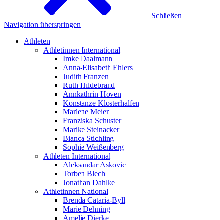
Schließen
Navigation überspringen
Athleten
Athletinnen International
Imke Daalmann
Anna-Elisabeth Ehlers
Judith Franzen
Ruth Hildebrand
Annkathrin Hoven
Konstanze Klosterhalfen
Marlene Meier
Franziska Schuster
Marike Steinacker
Bianca Stichling
Sophie Weißenberg
Athleten International
Aleksandar Askovic
Torben Blech
Jonathan Dahlke
Athletinnen National
Brenda Cataria-Byll
Marie Dehning
Amelie Dierke