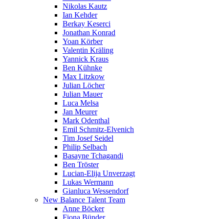
Nikolas Kautz
Ian Kehder
Berkay Keserci
Jonathan Konrad
Yoan Körber
Valentin Kräling
Yannick Kraus
Ben Kühnke
Max Litzkow
Julian Löcher
Julian Mauer
Luca Melsa
Jan Meurer
Mark Odenthal
Emil Schmitz-Elvenich
Tim Josef Seidel
Philip Selbach
Basayne Tchagandi
Ben Tröster
Lucian-Elija Unverzagt
Lukas Wermann
Gianluca Wessendorf
New Balance Talent Team
Anne Böcker
Fiona Bünder