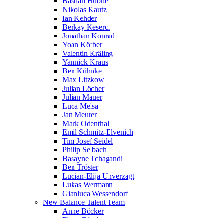
Bastian Hübner
Nikolas Kautz
Ian Kehder
Berkay Keserci
Jonathan Konrad
Yoan Körber
Valentin Kräling
Yannick Kraus
Ben Kühnke
Max Litzkow
Julian Löcher
Julian Mauer
Luca Melsa
Jan Meurer
Mark Odenthal
Emil Schmitz-Elvenich
Tim Josef Seidel
Philip Selbach
Basayne Tchagandi
Ben Tröster
Lucian-Elija Unverzagt
Lukas Wermann
Gianluca Wessendorf
New Balance Talent Team
Anne Böcker