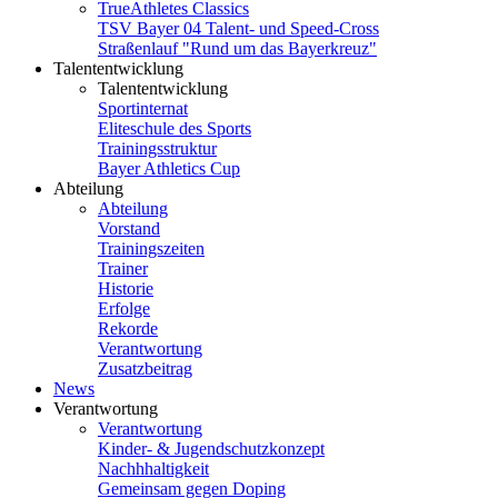
TrueAthletes Classics
TSV Bayer 04 Talent- und Speed-Cross
Straßenlauf "Rund um das Bayerkreuz"
Talententwicklung
Talententwicklung
Sportinternat
Eliteschule des Sports
Trainingsstruktur
Bayer Athletics Cup
Abteilung
Abteilung
Vorstand
Trainingszeiten
Trainer
Historie
Erfolge
Rekorde
Verantwortung
Zusatzbeitrag
News
Verantwortung
Verantwortung
Kinder- & Jugendschutzkonzept
Nachhhaltigkeit
Gemeinsam gegen Doping