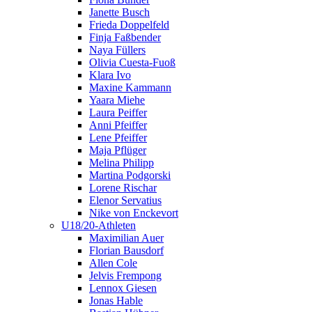
Janette Busch
Frieda Doppelfeld
Finja Faßbender
Naya Füllers
Olivia Cuesta-Fuoß
Klara Ivo
Maxine Kammann
Yaara Miehe
Laura Peiffer
Anni Pfeiffer
Lene Pfeiffer
Maja Pflüger
Melina Philipp
Martina Podgorski
Lorene Rischar
Elenor Servatius
Nike von Enckevort
U18/20-Athleten
Maximilian Auer
Florian Bausdorf
Allen Cole
Jelvis Frempong
Lennox Giesen
Jonas Hable