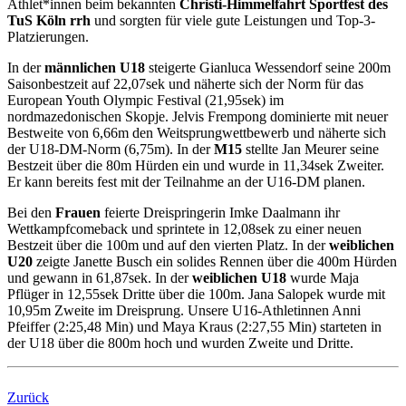
Athlet*innen beim bekannten
Christi-Himmelfahrt Sportfest des
TuS Köln rrh
und sorgten für viele gute Leistungen und Top-3-
Platzierungen.
In der
männlichen U18
steigerte Gianluca Wessendorf seine 200m
Saisonbestzeit auf 22,07sek und näherte sich der Norm für das
European Youth Olympic Festival (21,95sek) im
nordmazedonischen Skopje. Jelvis Frempong dominierte mit neuer
Bestweite von 6,66m den Weitsprungwettbewerb und näherte sich
der U18-DM-Norm (6,75m). In der
M15
stellte Jan Meurer seine
Bestzeit über die 80m Hürden ein und wurde in 11,34sek Zweiter.
Er kann bereits fest mit der Teilnahme an der U16-DM planen.
Bei den
Frauen
feierte Dreispringerin Imke Daalmann ihr
Wettkampfcomeback und sprintete in 12,08sek zu einer neuen
Bestzeit über die 100m und auf den vierten Platz. In der
weiblichen
U20
zeigte Janette Busch ein solides Rennen über die 400m Hürden
und gewann in 61,87sek. In der
weiblichen U18
wurde Maja
Pflüger in 12,55sek Dritte über die 100m. Jana Salopek wurde mit
10,95m Zweite im Dreisprung. Unsere U16-Athletinnen Anni
Pfeiffer (2:25,48 Min) und Maya Kraus (2:27,55 Min) starteten in
der U18 über die 800m hoch und wurden Zweite und Dritte.
Zurück