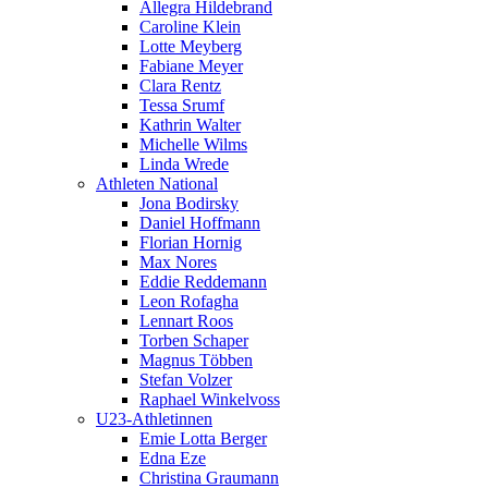
Allegra Hildebrand
Caroline Klein
Lotte Meyberg
Fabiane Meyer
Clara Rentz
Tessa Srumf
Kathrin Walter
Michelle Wilms
Linda Wrede
Athleten National
Jona Bodirsky
Daniel Hoffmann
Florian Hornig
Max Nores
Eddie Reddemann
Leon Rofagha
Lennart Roos
Torben Schaper
Magnus Többen
Stefan Volzer
Raphael Winkelvoss
U23-Athletinnen
Emie Lotta Berger
Edna Eze
Christina Graumann