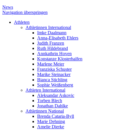
News
Navigation überspringen
Athleten
Athletinnen International
Imke Daalmann
Anna-Elisabeth Ehlers
Judith Franzen
Ruth Hildebrand
Annkathrin Hoven
Konstanze Klosterhalfen
Marlene Meier
Franziska Schuster
Marike Steinacker
Bianca Stichling
Sophie Weißenberg
Athleten International
Aleksandar Askovic
Torben Blech
Jonathan Dahlke
Athletinnen National
Brenda Cataria-Byll
Marie Dehning
Amelie Dierke