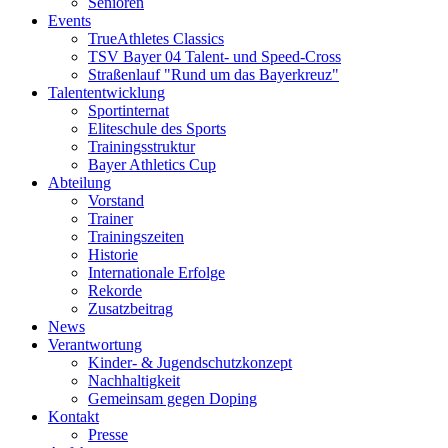
Senioren
Events
TrueAthletes Classics
TSV Bayer 04 Talent- und Speed-Cross
Straßenlauf "Rund um das Bayerkreuz"
Talententwicklung
Sportinternat
Eliteschule des Sports
Trainingsstruktur
Bayer Athletics Cup
Abteilung
Vorstand
Trainer
Trainingszeiten
Historie
Internationale Erfolge
Rekorde
Zusatzbeitrag
News
Verantwortung
Kinder- & Jugendschutzkonzept
Nachhaltigkeit
Gemeinsam gegen Doping
Kontakt
Presse