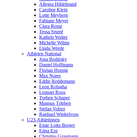
Allegra Hildebrand
Caroline Klein
Lotte Meyberg
Fabiane Meyer
Clara Rentz
Tessa Srumf
Kathrin Walter
Michelle Wilms
Linda Wrede
Athleten National
Jona Bodirsky
Daniel Hoffmann
Florian Hornig
Max Nores
Eddie Reddemann
Leon Rofagha
Lennart Roos
Torben Schaper
Magnus Többen
Stefan Volzer
Raphael Winkelvoss
U23-Athletinnen
Emie Lotta Berger
Edna Eze
Christina Graumann