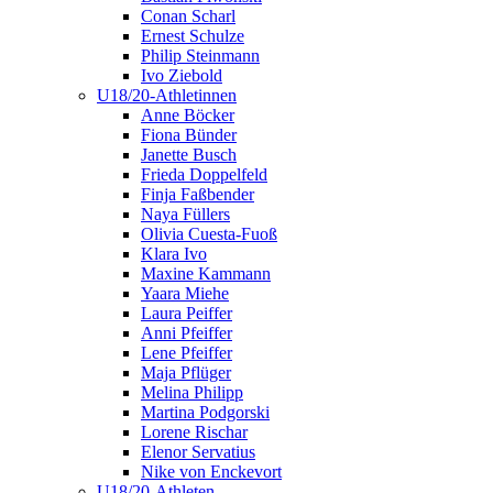
Conan Scharl
Ernest Schulze
Philip Steinmann
Ivo Ziebold
U18/20-Athletinnen
Anne Böcker
Fiona Bünder
Janette Busch
Frieda Doppelfeld
Finja Faßbender
Naya Füllers
Olivia Cuesta-Fuoß
Klara Ivo
Maxine Kammann
Yaara Miehe
Laura Peiffer
Anni Pfeiffer
Lene Pfeiffer
Maja Pflüger
Melina Philipp
Martina Podgorski
Lorene Rischar
Elenor Servatius
Nike von Enckevort
U18/20-Athleten