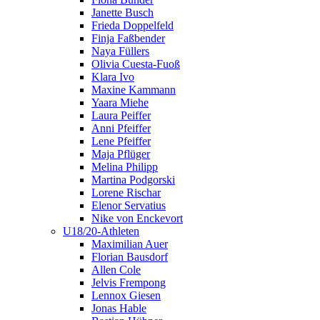
Janette Busch
Frieda Doppelfeld
Finja Faßbender
Naya Füllers
Olivia Cuesta-Fuoß
Klara Ivo
Maxine Kammann
Yaara Miehe
Laura Peiffer
Anni Pfeiffer
Lene Pfeiffer
Maja Pflüger
Melina Philipp
Martina Podgorski
Lorene Rischar
Elenor Servatius
Nike von Enckevort
U18/20-Athleten
Maximilian Auer
Florian Bausdorf
Allen Cole
Jelvis Frempong
Lennox Giesen
Jonas Hable