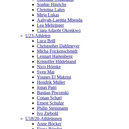
Sophie Hinrichs
Christina Lahrs
Mirja Lukas
Aaliyah-Laetitia Mbenda
Lea Mehringer
Ciara Adaobi Okonkwo
U23-Athleten
Luca Brill
Christopher Dahlmeyer
Micha Frickenschmidt
Lennart Hartenberg
Kristoffer Hildebrand
Nico Hörnke
Sven Mai
Younes El Makrini
Hendrik Müller
Jonas Patri
Bastian Piwonski
Conan Scharl
Ernest Schulze
Philip Steinmann
Ivo Ziebold
U18/20-Athletinnen
Anne Böcker
Fiona Bünder