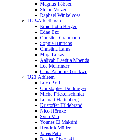
Magnus Többen
Stefan Volzer
Raphael Winkelvoss
U23-Athletinnen
Emie Lotta Berger
Edna Eze
Christina Graumann
Sophie Hinrichs
Christina Lahrs
Mirja Lukas
Aaliyah-Laetitia Mbenda
Lea Mehringer
Ciara Adaobi Okonkwo
U23-Athleten
Luca Brill
Christopher Dahlmeyer
Micha Frickenschmidt
Lennart Hartenberg
Kristoffer Hildebrand
Nico Hörnke
Sven Mai
Younes El Makrini
Hendrik Müller
Jonas Patri
Bastian Piwonski