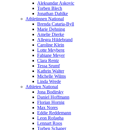
Aleksandar Askovic
Torben Blech
Jonathan Dahlke
Athletinnen National
Brenda Cataria-Byll
Marie Dehning
Amelie Dierke
Allegra Hildebrand
Caroline Klein
Lotte Meyberg
Fabiane Meyer
Clara Rentz
Tessa Srumf
Kathrin Walter
Michelle Wilms
Linda Wrede
Athleten National
Jona Bodirsky
Daniel Hoffmann
Florian Hornig
Max Nores
Eddie Reddemann
Leon Rofagha
Lennart Roos
Torben Schaper