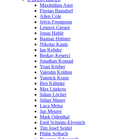
Maximilian Auer
Florian Bausdorf
Allen Cole
Jelvis Frempong
Lennox Giesen
Jonas Hable
Bastian Hübner
Nikolas Kautz
Ian Kehder
Berkay Keserci
Jonathan Konrad
Yoan Körber
Valentin Kräling
Yannick Kraus
Ben Kühnke
Max Litzkow
Julian Löcher
Julian Mauer
Luca Melsa
Jan Meurer
Mark Odenthal
Emil Schmitz-Elvenich
Tim Josef Seidel
Philip Selbach