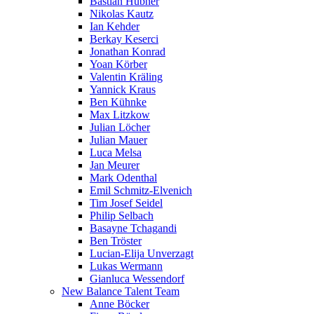
Bastian Hübner
Nikolas Kautz
Ian Kehder
Berkay Keserci
Jonathan Konrad
Yoan Körber
Valentin Kräling
Yannick Kraus
Ben Kühnke
Max Litzkow
Julian Löcher
Julian Mauer
Luca Melsa
Jan Meurer
Mark Odenthal
Emil Schmitz-Elvenich
Tim Josef Seidel
Philip Selbach
Basayne Tchagandi
Ben Tröster
Lucian-Elija Unverzagt
Lukas Wermann
Gianluca Wessendorf
New Balance Talent Team
Anne Böcker