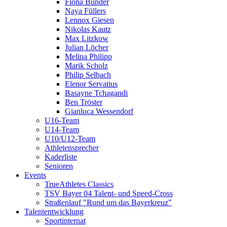
Fiona Bünder
Naya Füllers
Lennox Giesen
Nikolas Kautz
Max Litzkow
Julian Löcher
Melina Philipp
Marik Scholz
Philip Selbach
Elenor Servatius
Basayne Tchagandi
Ben Tröster
Gianluca Wessendorf
U16-Team
U14-Team
U10/U12-Team
Athletensprecher
Kaderliste
Senioren
Events
TrueAthletes Classics
TSV Bayer 04 Talent- und Speed-Cross
Straßenlauf "Rund um das Bayerkreuz"
Talententwicklung
Sportinternat