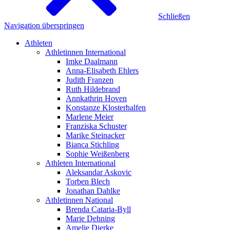
Schließen
Navigation überspringen
Athleten
Athletinnen International
Imke Daalmann
Anna-Elisabeth Ehlers
Judith Franzen
Ruth Hildebrand
Annkathrin Hoven
Konstanze Klosterhalfen
Marlene Meier
Franziska Schuster
Marike Steinacker
Bianca Stichling
Sophie Weißenberg
Athleten International
Aleksandar Askovic
Torben Blech
Jonathan Dahlke
Athletinnen National
Brenda Cataria-Byll
Marie Dehning
Amelie Dierke