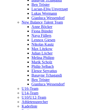
Basayne Tchagandi
Ben Tröster
Lucian-Elija Unverzagt
Lukas Wermann
Gianluca Wessendorf
New Balance Talent Team
Anne Böcker
Fiona Bünder
Naya Füllers
Lennox Giesen
Nikolas Kautz
Max Litzkow
Julian Löcher
Melina Philipp
Marik Scholz
Philip Selbach
Elenor Servatius
Basayne Tchagandi
Ben Tröster
Gianluca Wessendorf
U16-Team
U14-Team
U10/U12-Team
Athletensprecher
Kaderliste