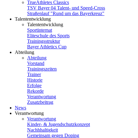
TrueAthletes Classics
TSV Bayer 04 Talent- und Speed-Cross
Straßenlauf "Rund um das Bayerkreuz"
Talententwicklung
Talententwicklung
Sportinternat
Eliteschule des Sports
Trainingsstruktur
Bayer Athletics Cup
Abteilung
Abteilung
Vorstand
Trainingszeiten
Trainer
Historie
Erfolge
Rekorde
Verantwortung
Zusatzbeitrag
News
Verantwortung
Verantwortung
Kinder- & Jugendschutzkonzept
Nachhhaltigkeit
Gemeinsam gegen Doping