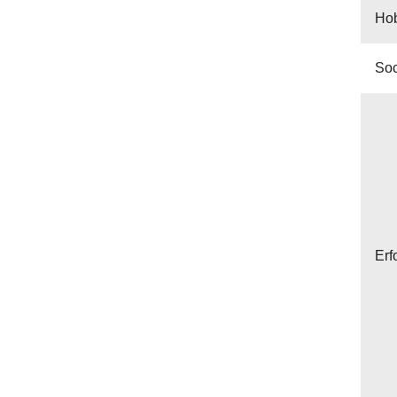
Ho
Soc
Erf