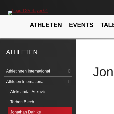
Navigation
ATHLETEN
EVENTS
TAL
überspringen
ATHLETEN
Jon
Navigation
Athletinnen International
überspringen
Athleten International
Aleksandar Askovic
Torben Blech
Jonathan Dahlke