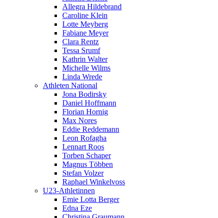
Allegra Hildebrand
Caroline Klein
Lotte Meyberg
Fabiane Meyer
Clara Rentz
Tessa Srumf
Kathrin Walter
Michelle Wilms
Linda Wrede
Athleten National
Jona Bodirsky
Daniel Hoffmann
Florian Hornig
Max Nores
Eddie Reddemann
Leon Rofagha
Lennart Roos
Torben Schaper
Magnus Többen
Stefan Volzer
Raphael Winkelvoss
U23-Athletinnen
Emie Lotta Berger
Edna Eze
Christina Graumann