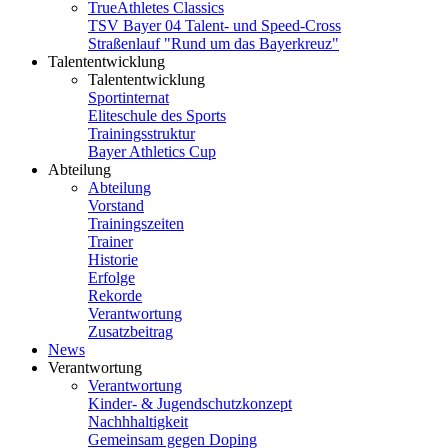
TrueAthletes Classics
TSV Bayer 04 Talent- und Speed-Cross
Straßenlauf "Rund um das Bayerkreuz"
Talententwicklung
Talententwicklung
Sportinternat
Eliteschule des Sports
Trainingsstruktur
Bayer Athletics Cup
Abteilung
Abteilung
Vorstand
Trainingszeiten
Trainer
Historie
Erfolge
Rekorde
Verantwortung
Zusatzbeitrag
News
Verantwortung
Verantwortung
Kinder- & Jugendschutzkonzept
Nachhhaltigkeit
Gemeinsam gegen Doping