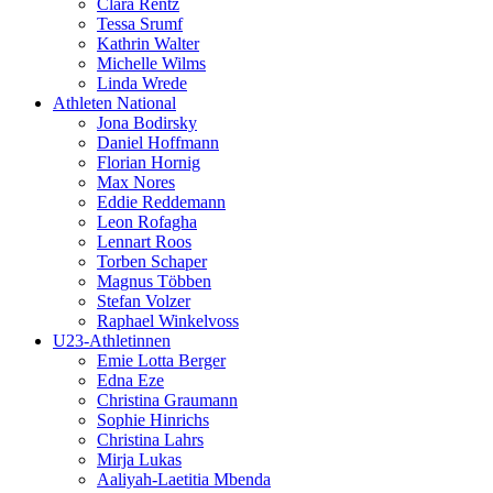
Clara Rentz
Tessa Srumf
Kathrin Walter
Michelle Wilms
Linda Wrede
Athleten National
Jona Bodirsky
Daniel Hoffmann
Florian Hornig
Max Nores
Eddie Reddemann
Leon Rofagha
Lennart Roos
Torben Schaper
Magnus Többen
Stefan Volzer
Raphael Winkelvoss
U23-Athletinnen
Emie Lotta Berger
Edna Eze
Christina Graumann
Sophie Hinrichs
Christina Lahrs
Mirja Lukas
Aaliyah-Laetitia Mbenda