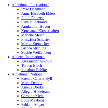
Athletinnen International
Imke Daalmann
Anna-Elisabeth Ehlers
Judith Franzen
Ruth Hildebrand
Annkathrin Hoven
Konstanze Klosterhalfen
Marlene Meier
Franziska Schuster
Marike Steinacker
Bianca Stichling
Sophie Weißenberg
Athleten International
Aleksandar Askovic
Torben Blech
Jonathan Dahlke
Athletinnen National
Brenda Cataria-Byll
Marie Dehning
Amelie Dierke
Allegra Hildebrand
Caroline Klein
Lotte Meyberg
Fabiane Meyer