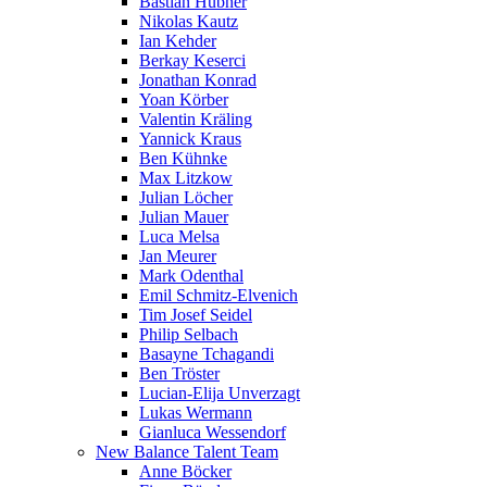
Bastian Hübner
Nikolas Kautz
Ian Kehder
Berkay Keserci
Jonathan Konrad
Yoan Körber
Valentin Kräling
Yannick Kraus
Ben Kühnke
Max Litzkow
Julian Löcher
Julian Mauer
Luca Melsa
Jan Meurer
Mark Odenthal
Emil Schmitz-Elvenich
Tim Josef Seidel
Philip Selbach
Basayne Tchagandi
Ben Tröster
Lucian-Elija Unverzagt
Lukas Wermann
Gianluca Wessendorf
New Balance Talent Team
Anne Böcker