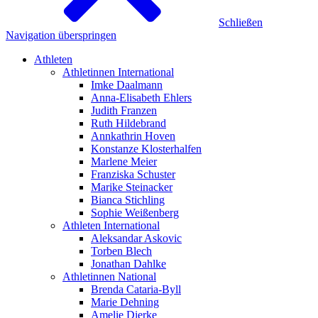
Schließen
Navigation überspringen
Athleten
Athletinnen International
Imke Daalmann
Anna-Elisabeth Ehlers
Judith Franzen
Ruth Hildebrand
Annkathrin Hoven
Konstanze Klosterhalfen
Marlene Meier
Franziska Schuster
Marike Steinacker
Bianca Stichling
Sophie Weißenberg
Athleten International
Aleksandar Askovic
Torben Blech
Jonathan Dahlke
Athletinnen National
Brenda Cataria-Byll
Marie Dehning
Amelie Dierke