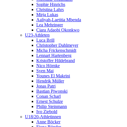
Sophie Hinrichs
Christina Lahrs
Mirja Lukas
Aaliyah-Laetitia Mbenda
Lea Mehringer
Ciara Adaobi Okonkwo
U23-Athleten
Luca Brill
Christopher Dahlmeyer
Micha Frickenschmidt
Lennart Hartenberg
Kristoffer Hildebrand
Nico Hörnke
Sven Mai
Younes El Makrini
Hendrik Müller
Jonas Patri
Bastian Piwonski
Conan Scharl
Ernest Schulze
Philip Steinmann
Ivo Ziebold
U18/20-Athletinnen
Anne Böcker
Fiona Bünder