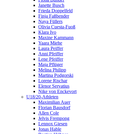
Janette Busch
Frieda Doppelfeld
Finja Faßbender
Naya Füllers
Olivia Cuesta-Fuoß
Klara Ivo
Maxine Kammann
Yaara Miehe
Laura Peiffer
Anni Pfeiffer
Lene Pfeiffer
Maja Pflüger
Melina Philipp
Martina Podgorski
Lorene Rischar
Elenor Servatius
Nike von Enckevort
U18/20-Athleten
Maximilian Auer
Florian Bausdorf
Allen Cole
Jelvis Frempong
Lennox Giesen
Jonas Hable