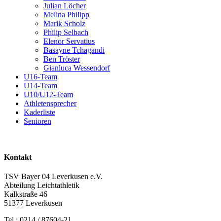
Julian Löcher
Melina Philipp
Marik Scholz
Philip Selbach
Elenor Servatius
Basayne Tchagandi
Ben Tröster
Gianluca Wessendorf
U16-Team
U14-Team
U10/U12-Team
Athletensprecher
Kaderliste
Senioren
Kontakt
TSV Bayer 04 Leverkusen e.V.
Abteilung Leichtathletik
Kalkstraße 46
51377 Leverkusen
Tel.: 0214 / 87604-21