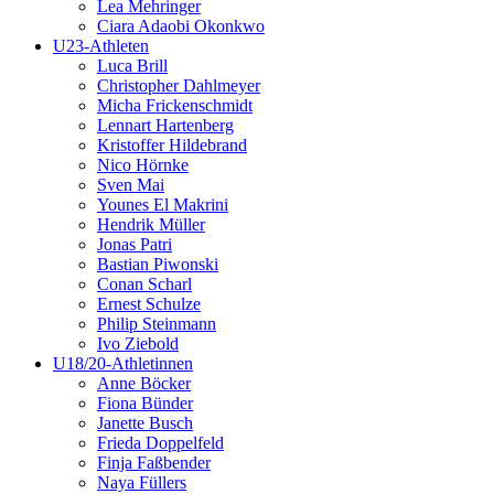
Lea Mehringer
Ciara Adaobi Okonkwo
U23-Athleten
Luca Brill
Christopher Dahlmeyer
Micha Frickenschmidt
Lennart Hartenberg
Kristoffer Hildebrand
Nico Hörnke
Sven Mai
Younes El Makrini
Hendrik Müller
Jonas Patri
Bastian Piwonski
Conan Scharl
Ernest Schulze
Philip Steinmann
Ivo Ziebold
U18/20-Athletinnen
Anne Böcker
Fiona Bünder
Janette Busch
Frieda Doppelfeld
Finja Faßbender
Naya Füllers