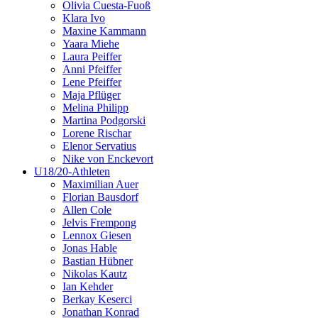
Olivia Cuesta-Fuoß
Klara Ivo
Maxine Kammann
Yaara Miehe
Laura Peiffer
Anni Pfeiffer
Lene Pfeiffer
Maja Pflüger
Melina Philipp
Martina Podgorski
Lorene Rischar
Elenor Servatius
Nike von Enckevort
U18/20-Athleten
Maximilian Auer
Florian Bausdorf
Allen Cole
Jelvis Frempong
Lennox Giesen
Jonas Hable
Bastian Hübner
Nikolas Kautz
Ian Kehder
Berkay Keserci
Jonathan Konrad