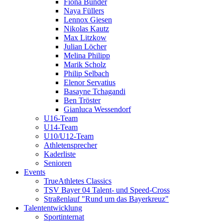
Fiona Bünder
Naya Füllers
Lennox Giesen
Nikolas Kautz
Max Litzkow
Julian Löcher
Melina Philipp
Marik Scholz
Philip Selbach
Elenor Servatius
Basayne Tchagandi
Ben Tröster
Gianluca Wessendorf
U16-Team
U14-Team
U10/U12-Team
Athletensprecher
Kaderliste
Senioren
Events
TrueAthletes Classics
TSV Bayer 04 Talent- und Speed-Cross
Straßenlauf "Rund um das Bayerkreuz"
Talententwicklung
Sportinternat