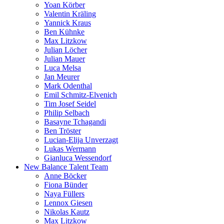
Yoan Körber
Valentin Kräling
Yannick Kraus
Ben Kühnke
Max Litzkow
Julian Löcher
Julian Mauer
Luca Melsa
Jan Meurer
Mark Odenthal
Emil Schmitz-Elvenich
Tim Josef Seidel
Philip Selbach
Basayne Tchagandi
Ben Tröster
Lucian-Elija Unverzagt
Lukas Wermann
Gianluca Wessendorf
New Balance Talent Team
Anne Böcker
Fiona Bünder
Naya Füllers
Lennox Giesen
Nikolas Kautz
Max Litzkow