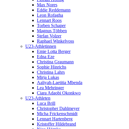
Max Nores
Eddie Reddemann
Leon Rofagha
Lennart Roos
Torben Schaper
Magnus Többen
Stefan Volzer
Raphael Winkelvoss
U23-Athletinnen
Emie Lotta Berger
Edna Eze
Christina Graumann
Sophie Hinrichs
Christina Lahrs
Mirja Lukas
Aaliyah-Laetitia Mbenda
Lea Mehringer
Ciara Adaobi Okonkwo
U23-Athleten
Luca Brill
Christopher Dahlmeyer
Micha Frickenschmidt
Lennart Hartenberg
Kristoffer Hildebrand