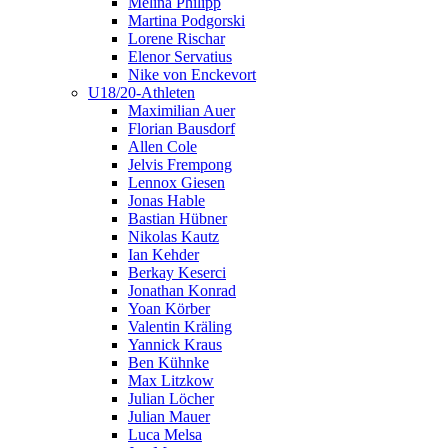
Melina Philipp
Martina Podgorski
Lorene Rischar
Elenor Servatius
Nike von Enckevort
U18/20-Athleten
Maximilian Auer
Florian Bausdorf
Allen Cole
Jelvis Frempong
Lennox Giesen
Jonas Hable
Bastian Hübner
Nikolas Kautz
Ian Kehder
Berkay Keserci
Jonathan Konrad
Yoan Körber
Valentin Kräling
Yannick Kraus
Ben Kühnke
Max Litzkow
Julian Löcher
Julian Mauer
Luca Melsa