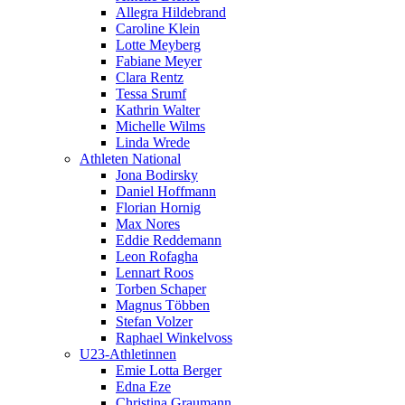
Allegra Hildebrand
Caroline Klein
Lotte Meyberg
Fabiane Meyer
Clara Rentz
Tessa Srumf
Kathrin Walter
Michelle Wilms
Linda Wrede
Athleten National
Jona Bodirsky
Daniel Hoffmann
Florian Hornig
Max Nores
Eddie Reddemann
Leon Rofagha
Lennart Roos
Torben Schaper
Magnus Többen
Stefan Volzer
Raphael Winkelvoss
U23-Athletinnen
Emie Lotta Berger
Edna Eze
Christina Graumann