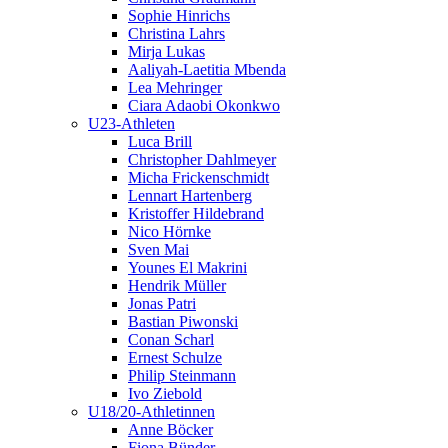
Sophie Hinrichs
Christina Lahrs
Mirja Lukas
Aaliyah-Laetitia Mbenda
Lea Mehringer
Ciara Adaobi Okonkwo
U23-Athleten
Luca Brill
Christopher Dahlmeyer
Micha Frickenschmidt
Lennart Hartenberg
Kristoffer Hildebrand
Nico Hörnke
Sven Mai
Younes El Makrini
Hendrik Müller
Jonas Patri
Bastian Piwonski
Conan Scharl
Ernest Schulze
Philip Steinmann
Ivo Ziebold
U18/20-Athletinnen
Anne Böcker
Fiona Bünder