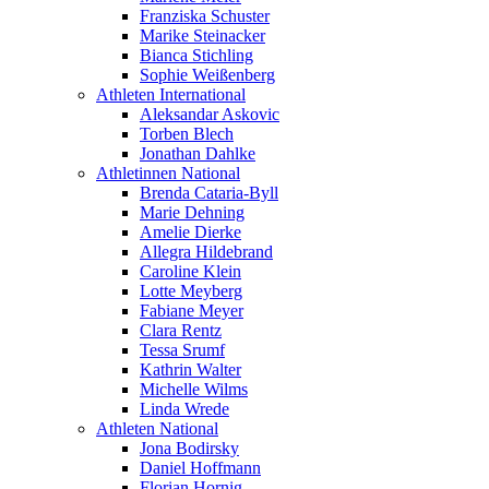
Franziska Schuster
Marike Steinacker
Bianca Stichling
Sophie Weißenberg
Athleten International
Aleksandar Askovic
Torben Blech
Jonathan Dahlke
Athletinnen National
Brenda Cataria-Byll
Marie Dehning
Amelie Dierke
Allegra Hildebrand
Caroline Klein
Lotte Meyberg
Fabiane Meyer
Clara Rentz
Tessa Srumf
Kathrin Walter
Michelle Wilms
Linda Wrede
Athleten National
Jona Bodirsky
Daniel Hoffmann
Florian Hornig