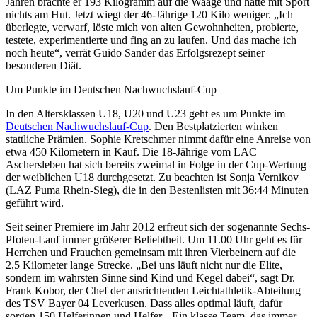
Jahren brachte er 193 Kilogramm auf die Waage und hatte mit Sport
nichts am Hut. Jetzt wiegt der 46-Jährige 120 Kilo weniger. „Ich
überlegte, verwarf, löste mich von alten Gewohnheiten, probierte,
testete, experimentierte und fing an zu laufen. Und das mache ich
noch heute“, verrät Guido Sander das Erfolgsrezept seiner
besonderen Diät.
Um Punkte im Deutschen Nachwuchslauf-Cup
In den Altersklassen U18, U20 und U23 geht es um Punkte im
Deutschen Nachwuchslauf-Cup
. Den Bestplatzierten winken
stattliche Prämien. Sophie Kretschmer nimmt dafür eine Anreise von
etwa 450 Kilometern in Kauf. Die 18-Jährige vom LAC
Aschersleben hat sich bereits zweimal in Folge in der Cup-Wertung
der weiblichen U18 durchgesetzt. Zu beachten ist Sonja Vernikov
(LAZ Puma Rhein-Sieg), die in den Bestenlisten mit 36:44 Minuten
geführt wird.
Seit seiner Premiere im Jahr 2012 erfreut sich der sogenannte Sechs-
Pfoten-Lauf immer größerer Beliebtheit. Um 11.00 Uhr geht es für
Herrchen und Frauchen gemeinsam mit ihren Vierbeinern auf die
2,5 Kilometer lange Strecke. „Bei uns läuft nicht nur die Elite,
sondern im wahrsten Sinne sind Kind und Kegel dabei“, sagt Dr.
Frank Kobor, der Chef der ausrichtenden Leichtathletik-Abteilung
des TSV Bayer 04 Leverkusen. Dass alles optimal läuft, dafür
sorgen 150 Helferinnen und Helfer. „Ein klasse Team, das immer