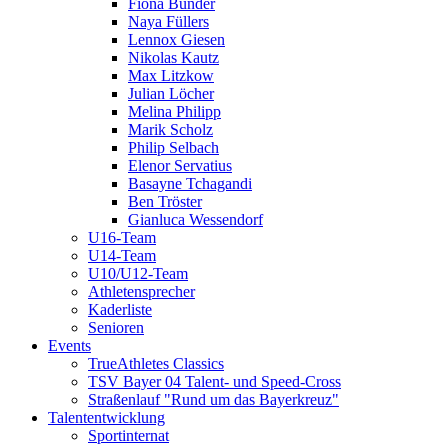
Fiona Bünder
Naya Füllers
Lennox Giesen
Nikolas Kautz
Max Litzkow
Julian Löcher
Melina Philipp
Marik Scholz
Philip Selbach
Elenor Servatius
Basayne Tchagandi
Ben Tröster
Gianluca Wessendorf
U16-Team
U14-Team
U10/U12-Team
Athletensprecher
Kaderliste
Senioren
Events
TrueAthletes Classics
TSV Bayer 04 Talent- und Speed-Cross
Straßenlauf "Rund um das Bayerkreuz"
Talententwicklung
Sportinternat