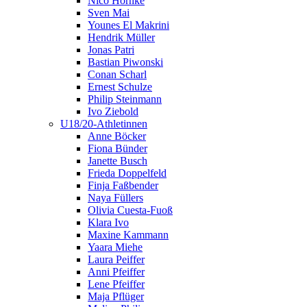
Nico Hörnke
Sven Mai
Younes El Makrini
Hendrik Müller
Jonas Patri
Bastian Piwonski
Conan Scharl
Ernest Schulze
Philip Steinmann
Ivo Ziebold
U18/20-Athletinnen
Anne Böcker
Fiona Bünder
Janette Busch
Frieda Doppelfeld
Finja Faßbender
Naya Füllers
Olivia Cuesta-Fuoß
Klara Ivo
Maxine Kammann
Yaara Miehe
Laura Peiffer
Anni Pfeiffer
Lene Pfeiffer
Maja Pflüger