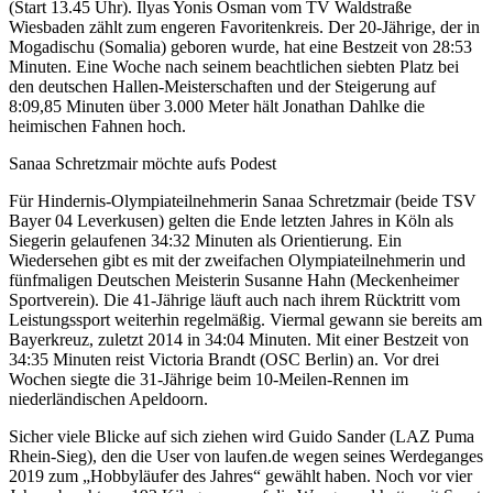
(Start 13.45 Uhr). Ilyas Yonis Osman vom TV Waldstraße
Wiesbaden zählt zum engeren Favoritenkreis. Der 20-Jährige, der in
Mogadischu (Somalia) geboren wurde, hat eine Bestzeit von 28:53
Minuten. Eine Woche nach seinem beachtlichen siebten Platz bei
den deutschen Hallen-Meisterschaften und der Steigerung auf
8:09,85 Minuten über 3.000 Meter hält Jonathan Dahlke die
heimischen Fahnen hoch.
Sanaa Schretzmair möchte aufs Podest
Für Hindernis-Olympiateilnehmerin Sanaa Schretzmair (beide TSV
Bayer 04 Leverkusen) gelten die Ende letzten Jahres in Köln als
Siegerin gelaufenen 34:32 Minuten als Orientierung. Ein
Wiedersehen gibt es mit der zweifachen Olympiateilnehmerin und
fünfmaligen Deutschen Meisterin Susanne Hahn (Meckenheimer
Sportverein). Die 41-Jährige läuft auch nach ihrem Rücktritt vom
Leistungssport weiterhin regelmäßig. Viermal gewann sie bereits am
Bayerkreuz, zuletzt 2014 in 34:04 Minuten. Mit einer Bestzeit von
34:35 Minuten reist Victoria Brandt (OSC Berlin) an. Vor drei
Wochen siegte die 31-Jährige beim 10-Meilen-Rennen im
niederländischen Apeldoorn.
Sicher viele Blicke auf sich ziehen wird Guido Sander (LAZ Puma
Rhein-Sieg), den die User von laufen.de wegen seines Werdeganges
2019 zum „Hobbyläufer des Jahres“ gewählt haben. Noch vor vier