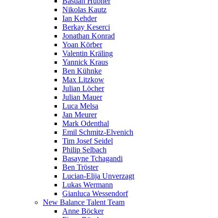
Bastian Hübner
Nikolas Kautz
Ian Kehder
Berkay Keserci
Jonathan Konrad
Yoan Körber
Valentin Kräling
Yannick Kraus
Ben Kühnke
Max Litzkow
Julian Löcher
Julian Mauer
Luca Melsa
Jan Meurer
Mark Odenthal
Emil Schmitz-Elvenich
Tim Josef Seidel
Philip Selbach
Basayne Tchagandi
Ben Tröster
Lucian-Elija Unverzagt
Lukas Wermann
Gianluca Wessendorf
New Balance Talent Team
Anne Böcker