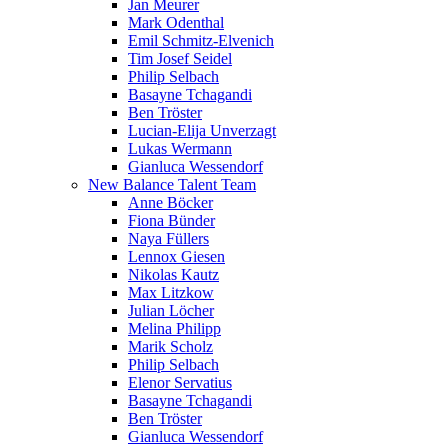
Jan Meurer
Mark Odenthal
Emil Schmitz-Elvenich
Tim Josef Seidel
Philip Selbach
Basayne Tchagandi
Ben Tröster
Lucian-Elija Unverzagt
Lukas Wermann
Gianluca Wessendorf
New Balance Talent Team
Anne Böcker
Fiona Bünder
Naya Füllers
Lennox Giesen
Nikolas Kautz
Max Litzkow
Julian Löcher
Melina Philipp
Marik Scholz
Philip Selbach
Elenor Servatius
Basayne Tchagandi
Ben Tröster
Gianluca Wessendorf