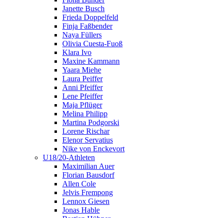
Janette Busch
Frieda Doppelfeld
Finja Faßbender
Naya Füllers
Olivia Cuesta-Fuoß
Klara Ivo
Maxine Kammann
Yaara Miehe
Laura Peiffer
Anni Pfeiffer
Lene Pfeiffer
Maja Pflüger
Melina Philipp
Martina Podgorski
Lorene Rischar
Elenor Servatius
Nike von Enckevort
U18/20-Athleten
Maximilian Auer
Florian Bausdorf
Allen Cole
Jelvis Frempong
Lennox Giesen
Jonas Hable