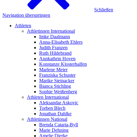
Schließen
Navigation überspringen
Athleten
Athletinnen International
Imke Daalmann
Anna-Elisabeth Ehlers
Judith Franzen
Ruth Hildebrand
Annkathrin Hoven
Konstanze Klosterhalfen
Marlene Meier
Franziska Schuster
Marike Steinacker
Bianca Stichling
Sophie Weißenberg
Athleten International
Aleksandar Askovic
Torben Blech
Jonathan Dahlke
Athletinnen National
Brenda Cataria-Byll
Marie Dehning
Amelie Dierke