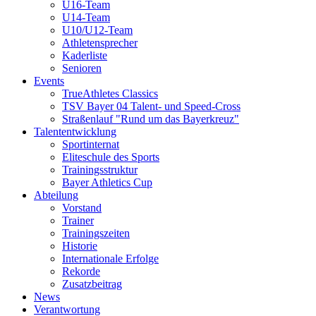
U16-Team
U14-Team
U10/U12-Team
Athletensprecher
Kaderliste
Senioren
Events
TrueAthletes Classics
TSV Bayer 04 Talent- und Speed-Cross
Straßenlauf "Rund um das Bayerkreuz"
Talententwicklung
Sportinternat
Eliteschule des Sports
Trainingsstruktur
Bayer Athletics Cup
Abteilung
Vorstand
Trainer
Trainingszeiten
Historie
Internationale Erfolge
Rekorde
Zusatzbeitrag
News
Verantwortung