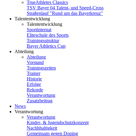
TrueAthletes Classics
TSV Bayer 04 Talent- und Speed-Cross
Straßenlauf "Rund um das Bayerkreuz"
Talententwicklung
Talententwicklung
Sportinternat
Eliteschule des Sports
Trainingsstruktur
Bayer Athletics Cup
Abteilung
Abteilung
Vorstand
Trainingszeiten
Trainer
Historie
Erfolge
Rekorde
Verantwortung
Zusatzbeitrag
News
Verantwortung
Verantwortung
Kinder- & Jugendschutzkonzept
Nachhhaltigkeit
Gemeinsam gegen Doping