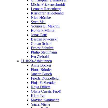
Christopher Dahlmeyer
Micha Frickenschmidt
Lennart Hartenberg
Kristoffer Hildebrand
Nico Hörnke
Sven Mai
Younes El Makrini
Hendrik Müller
Jonas Patri
Bastian Piwonski
Conan Scharl
Ernest Schulze
Philip Steinmann
Ivo Ziebold
U18/20-Athletinnen
Anne Böcker
Fiona Bünder
Janette Busch
Frieda Doppelfeld
Finja Faßbender
Naya Füllers
Olivia Cuesta-Fuoß
Klara Ivo
Maxine Kammann
Yaara Miehe