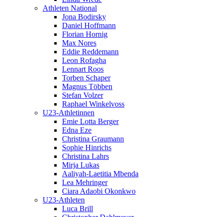
Athleten National
Jona Bodirsky
Daniel Hoffmann
Florian Hornig
Max Nores
Eddie Reddemann
Leon Rofagha
Lennart Roos
Torben Schaper
Magnus Többen
Stefan Volzer
Raphael Winkelvoss
U23-Athletinnen
Emie Lotta Berger
Edna Eze
Christina Graumann
Sophie Hinrichs
Christina Lahrs
Mirja Lukas
Aaliyah-Laetitia Mbenda
Lea Mehringer
Ciara Adaobi Okonkwo
U23-Athleten
Luca Brill