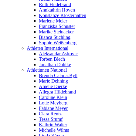
Ruth Hildebrand
Annkathrin Hoven
Konstanze Klosterhalfen
Marlene Meier
Franziska Schuster
Marike Steinacker
Bianca Stichling
Sophie Weißenberg
Athleten International
Aleksandar Askovic
Torben Blech
Jonathan Dahlke
Athletinnen National
Brenda Cataria-Byll
Marie Dehning
Amelie Dierke
Allegra Hildebrand
Caroline Klein
Lotte Meyberg
Fabiane Meyer
Clara Rentz
Tessa Srumf
Kathrin Walter
Michelle Wilms
Linda Wrede