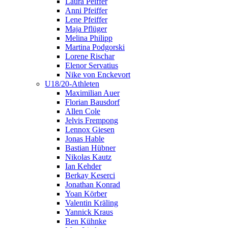
Laura Peiffer
Anni Pfeiffer
Lene Pfeiffer
Maja Pflüger
Melina Philipp
Martina Podgorski
Lorene Rischar
Elenor Servatius
Nike von Enckevort
U18/20-Athleten
Maximilian Auer
Florian Bausdorf
Allen Cole
Jelvis Frempong
Lennox Giesen
Jonas Hable
Bastian Hübner
Nikolas Kautz
Ian Kehder
Berkay Keserci
Jonathan Konrad
Yoan Körber
Valentin Kräling
Yannick Kraus
Ben Kühnke