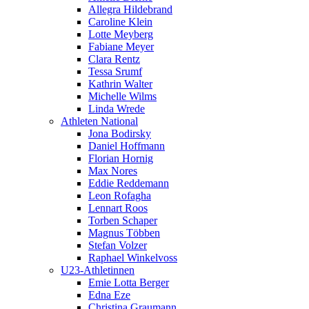
Allegra Hildebrand
Caroline Klein
Lotte Meyberg
Fabiane Meyer
Clara Rentz
Tessa Srumf
Kathrin Walter
Michelle Wilms
Linda Wrede
Athleten National
Jona Bodirsky
Daniel Hoffmann
Florian Hornig
Max Nores
Eddie Reddemann
Leon Rofagha
Lennart Roos
Torben Schaper
Magnus Többen
Stefan Volzer
Raphael Winkelvoss
U23-Athletinnen
Emie Lotta Berger
Edna Eze
Christina Graumann