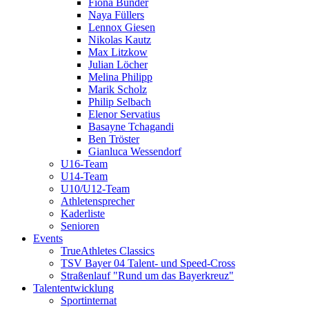
Fiona Bünder
Naya Füllers
Lennox Giesen
Nikolas Kautz
Max Litzkow
Julian Löcher
Melina Philipp
Marik Scholz
Philip Selbach
Elenor Servatius
Basayne Tchagandi
Ben Tröster
Gianluca Wessendorf
U16-Team
U14-Team
U10/U12-Team
Athletensprecher
Kaderliste
Senioren
Events
TrueAthletes Classics
TSV Bayer 04 Talent- und Speed-Cross
Straßenlauf "Rund um das Bayerkreuz"
Talententwicklung
Sportinternat