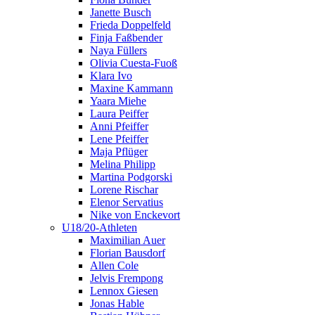
Janette Busch
Frieda Doppelfeld
Finja Faßbender
Naya Füllers
Olivia Cuesta-Fuoß
Klara Ivo
Maxine Kammann
Yaara Miehe
Laura Peiffer
Anni Pfeiffer
Lene Pfeiffer
Maja Pflüger
Melina Philipp
Martina Podgorski
Lorene Rischar
Elenor Servatius
Nike von Enckevort
U18/20-Athleten
Maximilian Auer
Florian Bausdorf
Allen Cole
Jelvis Frempong
Lennox Giesen
Jonas Hable