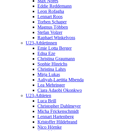
Max Nores
Eddie Reddemann
Leon Rofagha
Lennart Roos
Torben Schaper
Magnus Többen
Stefan Volzer
Raphael Winkelvoss
U23-Athletinnen
Emie Lotta Berger
Edna Eze
Christina Graumann
Sophie Hinrichs
Christina Lahrs
Mirja Lukas
Aaliyah-Laetitia Mbenda
Lea Mehringer
Ciara Adaobi Okonkwo
U23-Athleten
Luca Brill
Christopher Dahlmeyer
Micha Frickenschmidt
Lennart Hartenberg
Kristoffer Hildebrand
Nico Hörnke