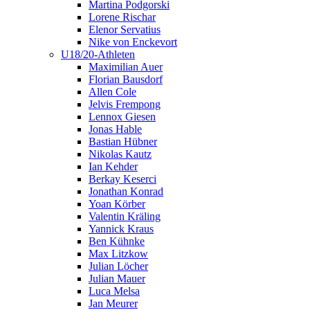
Martina Podgorski
Lorene Rischar
Elenor Servatius
Nike von Enckevort
U18/20-Athleten
Maximilian Auer
Florian Bausdorf
Allen Cole
Jelvis Frempong
Lennox Giesen
Jonas Hable
Bastian Hübner
Nikolas Kautz
Ian Kehder
Berkay Keserci
Jonathan Konrad
Yoan Körber
Valentin Kräling
Yannick Kraus
Ben Kühnke
Max Litzkow
Julian Löcher
Julian Mauer
Luca Melsa
Jan Meurer