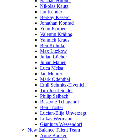
Bastian Hübner
Nikolas Kautz
Ian Kehder
Berkay Keserci
Jonathan Konrad
Yoan Körber
Valentin Kräling
Yannick Kraus
Ben Kühnke
Max Litzkow
Julian Löcher
Julian Mauer
Luca Melsa
Jan Meurer
Mark Odenthal
Emil Schmitz-Elvenich
Tim Josef Seidel
Philip Selbach
Basayne Tchagandi
Ben Tröster
Lucian-Elija Unverzagt
Lukas Wermann
Gianluca Wessendorf
New Balance Talent Team
Anne Böcker