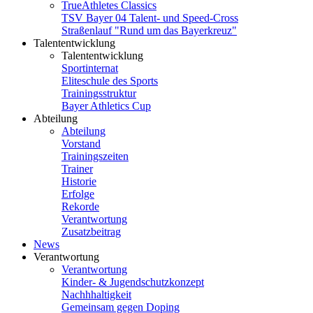
TrueAthletes Classics
TSV Bayer 04 Talent- und Speed-Cross
Straßenlauf "Rund um das Bayerkreuz"
Talententwicklung
Talententwicklung
Sportinternat
Eliteschule des Sports
Trainingsstruktur
Bayer Athletics Cup
Abteilung
Abteilung
Vorstand
Trainingszeiten
Trainer
Historie
Erfolge
Rekorde
Verantwortung
Zusatzbeitrag
News
Verantwortung
Verantwortung
Kinder- & Jugendschutzkonzept
Nachhhaltigkeit
Gemeinsam gegen Doping