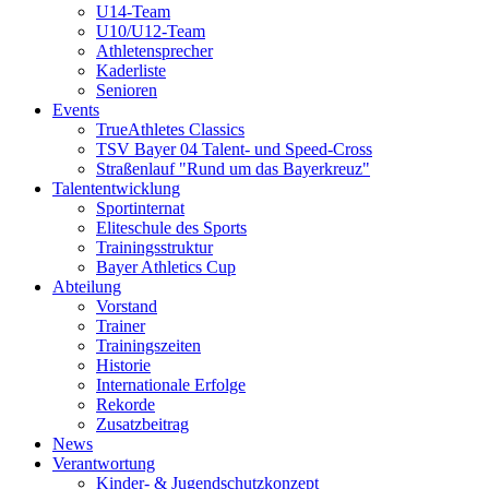
U14-Team
U10/U12-Team
Athletensprecher
Kaderliste
Senioren
Events
TrueAthletes Classics
TSV Bayer 04 Talent- und Speed-Cross
Straßenlauf "Rund um das Bayerkreuz"
Talententwicklung
Sportinternat
Eliteschule des Sports
Trainingsstruktur
Bayer Athletics Cup
Abteilung
Vorstand
Trainer
Trainingszeiten
Historie
Internationale Erfolge
Rekorde
Zusatzbeitrag
News
Verantwortung
Kinder- & Jugendschutzkonzept