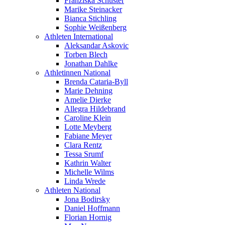
Franziska Schuster
Marike Steinacker
Bianca Stichling
Sophie Weißenberg
Athleten International
Aleksandar Askovic
Torben Blech
Jonathan Dahlke
Athletinnen National
Brenda Cataria-Byll
Marie Dehning
Amelie Dierke
Allegra Hildebrand
Caroline Klein
Lotte Meyberg
Fabiane Meyer
Clara Rentz
Tessa Srumf
Kathrin Walter
Michelle Wilms
Linda Wrede
Athleten National
Jona Bodirsky
Daniel Hoffmann
Florian Hornig