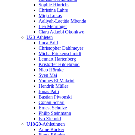
Sophie Hinrichs
Christina Lahrs
Mirja Lukas
Aaliyah-Laetitia Mbenda
Lea Mehringer
Ciara Adaobi Okonkwo
U23-Athleten
Luca Brill
Christopher Dahlmeyer
Micha Frickenschmidt
Lennart Hartenberg
Kristoffer Hildebrand
Nico Hörnke
Sven Mai
Younes El Makrini
Hendrik Müller
Jonas Patri
Bastian Piwonski
Conan Scharl
Ernest Schulze
Philip Steinmann
Ivo Ziebold
U18/20-Athletinnen
Anne Böcker
Fiona Bünder