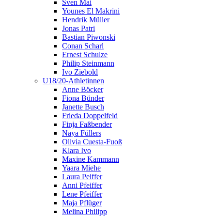
Sven Mai
Younes El Makrini
Hendrik Müller
Jonas Patri
Bastian Piwonski
Conan Scharl
Ernest Schulze
Philip Steinmann
Ivo Ziebold
U18/20-Athletinnen
Anne Böcker
Fiona Bünder
Janette Busch
Frieda Doppelfeld
Finja Faßbender
Naya Füllers
Olivia Cuesta-Fuoß
Klara Ivo
Maxine Kammann
Yaara Miehe
Laura Peiffer
Anni Pfeiffer
Lene Pfeiffer
Maja Pflüger
Melina Philipp