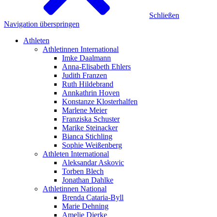
Schließen
Navigation überspringen
Athleten
Athletinnen International
Imke Daalmann
Anna-Elisabeth Ehlers
Judith Franzen
Ruth Hildebrand
Annkathrin Hoven
Konstanze Klosterhalfen
Marlene Meier
Franziska Schuster
Marike Steinacker
Bianca Stichling
Sophie Weißenberg
Athleten International
Aleksandar Askovic
Torben Blech
Jonathan Dahlke
Athletinnen National
Brenda Cataria-Byll
Marie Dehning
Amelie Dierke