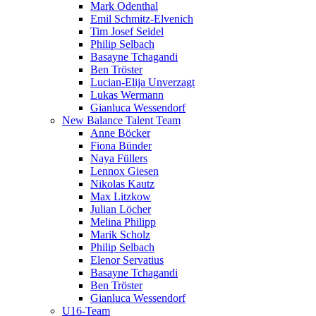
Mark Odenthal
Emil Schmitz-Elvenich
Tim Josef Seidel
Philip Selbach
Basayne Tchagandi
Ben Tröster
Lucian-Elija Unverzagt
Lukas Wermann
Gianluca Wessendorf
New Balance Talent Team
Anne Böcker
Fiona Bünder
Naya Füllers
Lennox Giesen
Nikolas Kautz
Max Litzkow
Julian Löcher
Melina Philipp
Marik Scholz
Philip Selbach
Elenor Servatius
Basayne Tchagandi
Ben Tröster
Gianluca Wessendorf
U16-Team