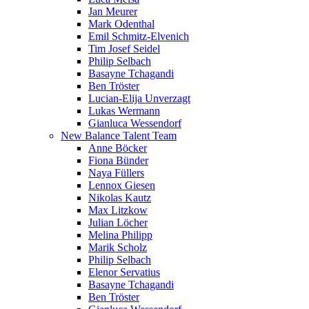
Jan Meurer
Mark Odenthal
Emil Schmitz-Elvenich
Tim Josef Seidel
Philip Selbach
Basayne Tchagandi
Ben Tröster
Lucian-Elija Unverzagt
Lukas Wermann
Gianluca Wessendorf
New Balance Talent Team
Anne Böcker
Fiona Bünder
Naya Füllers
Lennox Giesen
Nikolas Kautz
Max Litzkow
Julian Löcher
Melina Philipp
Marik Scholz
Philip Selbach
Elenor Servatius
Basayne Tchagandi
Ben Tröster