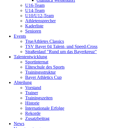
Gianluca Wessendorf
U16-Team
U14-Team
U10/U12-Team
Athletensprecher
Kaderliste
Senioren
Events
TrueAthletes Classics
TSV Bayer 04 Talent- und Speed-Cross
Straßenlauf "Rund um das Bayerkreuz"
Talententwicklung
Sportinternat
Eliteschule des Sports
Trainingsstruktur
Bayer Athletics Cup
Abteilung
Vorstand
Trainer
Trainingszeiten
Historie
Internationale Erfolge
Rekorde
Zusatzbeitrag
News