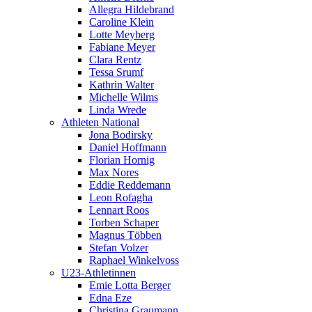
Allegra Hildebrand
Caroline Klein
Lotte Meyberg
Fabiane Meyer
Clara Rentz
Tessa Srumf
Kathrin Walter
Michelle Wilms
Linda Wrede
Athleten National
Jona Bodirsky
Daniel Hoffmann
Florian Hornig
Max Nores
Eddie Reddemann
Leon Rofagha
Lennart Roos
Torben Schaper
Magnus Többen
Stefan Volzer
Raphael Winkelvoss
U23-Athletinnen
Emie Lotta Berger
Edna Eze
Christina Graumann