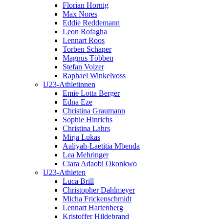
Florian Hornig
Max Nores
Eddie Reddemann
Leon Rofagha
Lennart Roos
Torben Schaper
Magnus Többen
Stefan Volzer
Raphael Winkelvoss
U23-Athletinnen
Emie Lotta Berger
Edna Eze
Christina Graumann
Sophie Hinrichs
Christina Lahrs
Mirja Lukas
Aaliyah-Laetitia Mbenda
Lea Mehringer
Ciara Adaobi Okonkwo
U23-Athleten
Luca Brill
Christopher Dahlmeyer
Micha Frickenschmidt
Lennart Hartenberg
Kristoffer Hildebrand