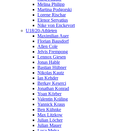
Melina Philipp
Martina Podgorski
Lorene Rischar
Elenor Servatius
Nike von Enckevort
U18/20-Athleten
Maximilian Auer
Florian Bausdorf
Allen Cole
Jelvis Frempong
Lennox Giesen
Jonas Hable
Bastian Hübner
Nikolas Kautz
Ian Kehder
Berkay Keserci
Jonathan Konrad
Yoan Körber
Valentin Kräling
Yannick Kraus
Ben Kühnke
Max Litzkow
Julian Löcher
Julian Mauer
Luca Melsa