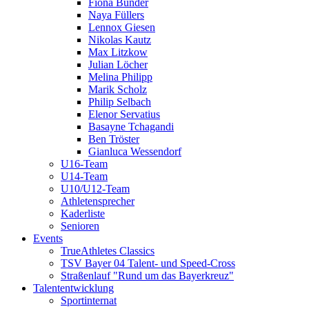
Fiona Bünder
Naya Füllers
Lennox Giesen
Nikolas Kautz
Max Litzkow
Julian Löcher
Melina Philipp
Marik Scholz
Philip Selbach
Elenor Servatius
Basayne Tchagandi
Ben Tröster
Gianluca Wessendorf
U16-Team
U14-Team
U10/U12-Team
Athletensprecher
Kaderliste
Senioren
Events
TrueAthletes Classics
TSV Bayer 04 Talent- und Speed-Cross
Straßenlauf "Rund um das Bayerkreuz"
Talententwicklung
Sportinternat