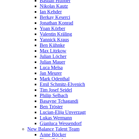
Bastian Hübner
Nikolas Kautz
Ian Kehder
Berkay Keserci
Jonathan Konrad
Yoan Körber
Valentin Kräling
Yannick Kraus
Ben Kühnke
Max Litzkow
Julian Löcher
Julian Mauer
Luca Melsa
Jan Meurer
Mark Odenthal
Emil Schmitz-Elvenich
Tim Josef Seidel
Philip Selbach
Basayne Tchagandi
Ben Tröster
Lucian-Elija Unverzagt
Lukas Wermann
Gianluca Wessendorf
New Balance Talent Team
Anne Böcker