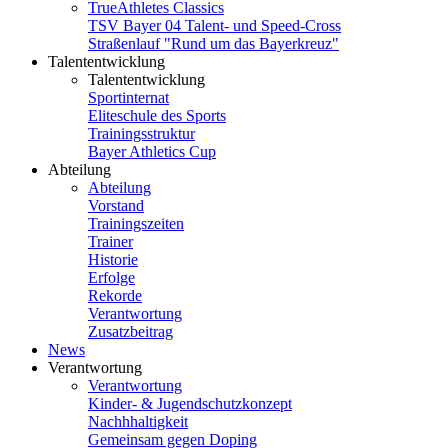
TrueAthletes Classics
TSV Bayer 04 Talent- und Speed-Cross
Straßenlauf "Rund um das Bayerkreuz"
Talententwicklung
Talententwicklung
Sportinternat
Eliteschule des Sports
Trainingsstruktur
Bayer Athletics Cup
Abteilung
Abteilung
Vorstand
Trainingszeiten
Trainer
Historie
Erfolge
Rekorde
Verantwortung
Zusatzbeitrag
News
Verantwortung
Verantwortung
Kinder- & Jugendschutzkonzept
Nachhhaltigkeit
Gemeinsam gegen Doping