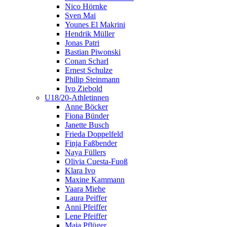
Nico Hörnke
Sven Mai
Younes El Makrini
Hendrik Müller
Jonas Patri
Bastian Piwonski
Conan Scharl
Ernest Schulze
Philip Steinmann
Ivo Ziebold
U18/20-Athletinnen
Anne Böcker
Fiona Bünder
Janette Busch
Frieda Doppelfeld
Finja Faßbender
Naya Füllers
Olivia Cuesta-Fuoß
Klara Ivo
Maxine Kammann
Yaara Miehe
Laura Peiffer
Anni Pfeiffer
Lene Pfeiffer
Maja Pflüger