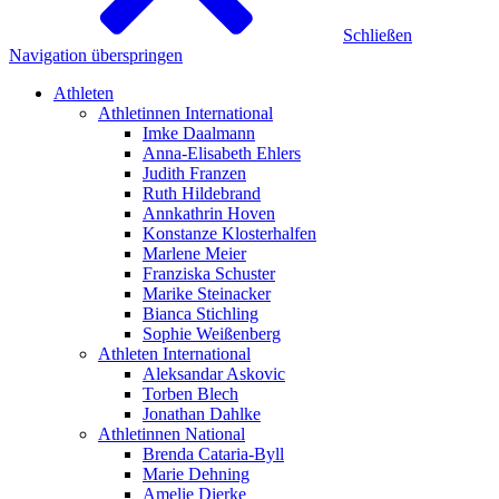
Schließen
Navigation überspringen
Athleten
Athletinnen International
Imke Daalmann
Anna-Elisabeth Ehlers
Judith Franzen
Ruth Hildebrand
Annkathrin Hoven
Konstanze Klosterhalfen
Marlene Meier
Franziska Schuster
Marike Steinacker
Bianca Stichling
Sophie Weißenberg
Athleten International
Aleksandar Askovic
Torben Blech
Jonathan Dahlke
Athletinnen National
Brenda Cataria-Byll
Marie Dehning
Amelie Dierke