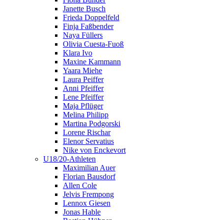
Janette Busch
Frieda Doppelfeld
Finja Faßbender
Naya Füllers
Olivia Cuesta-Fuoß
Klara Ivo
Maxine Kammann
Yaara Miehe
Laura Peiffer
Anni Pfeiffer
Lene Pfeiffer
Maja Pflüger
Melina Philipp
Martina Podgorski
Lorene Rischar
Elenor Servatius
Nike von Enckevort
U18/20-Athleten
Maximilian Auer
Florian Bausdorf
Allen Cole
Jelvis Frempong
Lennox Giesen
Jonas Hable