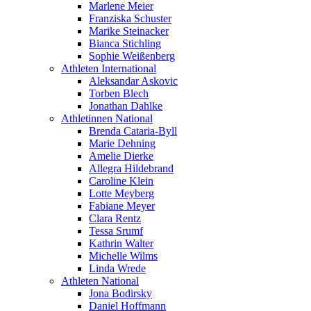
Marlene Meier
Franziska Schuster
Marike Steinacker
Bianca Stichling
Sophie Weißenberg
Athleten International
Aleksandar Askovic
Torben Blech
Jonathan Dahlke
Athletinnen National
Brenda Cataria-Byll
Marie Dehning
Amelie Dierke
Allegra Hildebrand
Caroline Klein
Lotte Meyberg
Fabiane Meyer
Clara Rentz
Tessa Srumf
Kathrin Walter
Michelle Wilms
Linda Wrede
Athleten National
Jona Bodirsky
Daniel Hoffmann