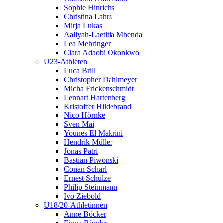
Sophie Hinrichs
Christina Lahrs
Mirja Lukas
Aaliyah-Laetitia Mbenda
Lea Mehringer
Ciara Adaobi Okonkwo
U23-Athleten
Luca Brill
Christopher Dahlmeyer
Micha Frickenschmidt
Lennart Hartenberg
Kristoffer Hildebrand
Nico Hörnke
Sven Mai
Younes El Makrini
Hendrik Müller
Jonas Patri
Bastian Piwonski
Conan Scharl
Ernest Schulze
Philip Steinmann
Ivo Ziebold
U18/20-Athletinnen
Anne Böcker
Fiona Bünder